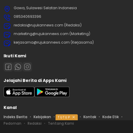
Gowa, Sulawesi Selatan Indonesia
085340693396
redaksi@rujukannews.com (Redaksi)
marketing@rujukannews.com (Marketing)
kerjasama@rujukannews.com (Kerjasama)
Ikuti Kami
Jelajahi Berita di Apps Kami
Kanal
Indeks Berita
Kebijakan
Ketentuan
Kontak
Kode Etik
TUTUP
Pedoman
Redaksi
Tentang Kami