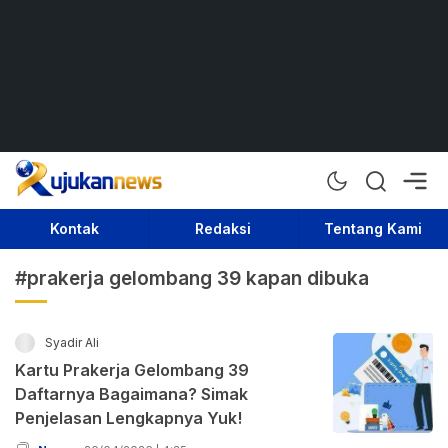
Rujukan News
Satu Rujukan Sejuta Informasi
Kontak
Redaksi
Tentang Kami
#prakerja gelombang 39 kapan dibuka
Syadir Ali
Kartu Prakerja Gelombang 39
Daftarnya Bagaimana? Simak
Penjelasan Lengkapnya Yuk!