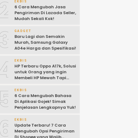
2
EKBIS
6 Cara Mengubah Jasa
Pengiriman Di Lazada Seller,
Mudah Sekali Kok!
3
GADGET
Baru Lagi dan Semakin
Murah, Samsung Galaxy
A04e Harga dan Spesifikasi!
4
EKBIS
HP Terbaru Oppo A17k, Solusi
untuk Orang yang ingin
Membeli HP Mewah Tapi
Murah!
5
EKBIS
6 Cara Mengubah Bahasa
Di Aplikasi Gojek! Simak
Penjelasan Lengkapnya Yuk!
6
EKBIS
Update Terbaru! 7 Cara
Mengubah Opsi Pengiriman
Di Shopee yang Wajib