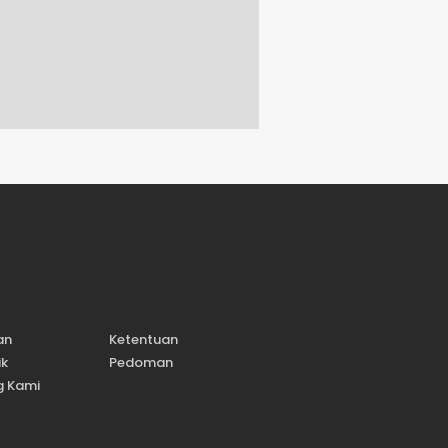
an
Ketentuan
ik
Pedoman
g Kami