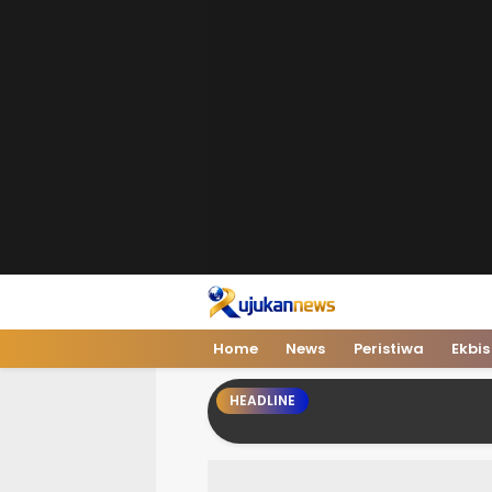
Rujukan News
Satu Rujukan Sejuta Informasi
Home
News
Peristiwa
Ekbis
HEADLINE