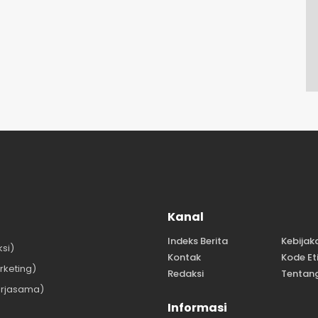
Kanal
Indeks Berita
Kebijak
si)
Kontak
Kode Et
keting)
Redaksi
Tentan
rjasama)
Informasi