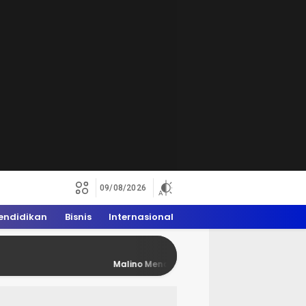
09/08/2026
endidikan
Bisnis
Internasional
Malino Mendadak Penuh Rider Trail, WAM 2026 Don