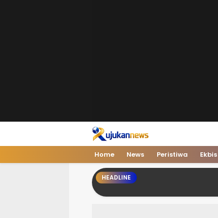
Rujukan News
Satu Rujukan Sejuta Informasi
Home
News
Peristiwa
Ekbis
HEADLINE