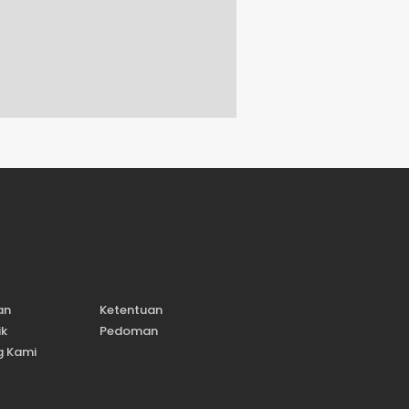
an
Ketentuan
ik
Pedoman
g Kami