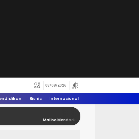
08/08/2026
endidikan
Bisnis
Internasional
Malino Mendadak Penuh Rider Trail, WAM 2026 Dongkr