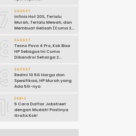
7
GADGET
Infinix Hot 20S, Terlalu
Murah, Terlalu Mewah, dan
Membuat Gelisah (Cuma 2
Jutaan)
8
GADGET
Tecno Pova 4 Pro, Kok Bisa
HP Sebagus Ini Cuma
Dibandrol Seharga 2
Jutaan!
9
GADGET
Redmi 10 5G Harga dan
Spesifikasi, HP Murah yang
Ada 5G-nya
10
EKBIS
5 Cara Daftar Jobstreet
dengan Mudah! Pastinya
Gratis Kok!