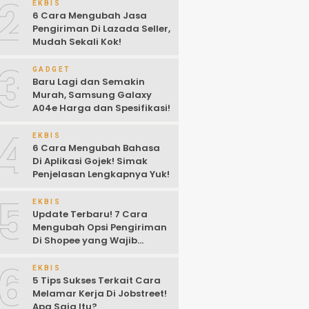
2
EKBIS
6 Cara Mengubah Jasa
Pengiriman Di Lazada Seller,
Mudah Sekali Kok!
3
GADGET
Baru Lagi dan Semakin
Murah, Samsung Galaxy
A04e Harga dan Spesifikasi!
4
EKBIS
6 Cara Mengubah Bahasa
Di Aplikasi Gojek! Simak
Penjelasan Lengkapnya Yuk!
5
EKBIS
Update Terbaru! 7 Cara
Mengubah Opsi Pengiriman
Di Shopee yang Wajib
Kalian Ketahui!
6
EKBIS
5 Tips Sukses Terkait Cara
Melamar Kerja Di Jobstreet!
Apa Saja Itu?