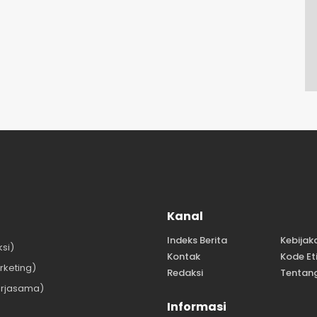
Kanal
Indeks Berita
Kebijak
si)
Kontak
Kode Et
keting)
Redaksi
Tentan
rjasama)
Informasi