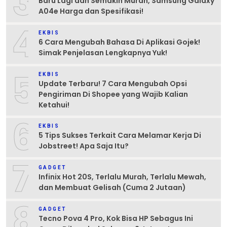
3
Baru Lagi dan Semakin Murah, Samsung Galaxy
A04e Harga dan Spesifikasi!
4
EKBIS
6 Cara Mengubah Bahasa Di Aplikasi Gojek!
Simak Penjelasan Lengkapnya Yuk!
5
EKBIS
Update Terbaru! 7 Cara Mengubah Opsi
Pengiriman Di Shopee yang Wajib Kalian
Ketahui!
6
EKBIS
5 Tips Sukses Terkait Cara Melamar Kerja Di
Jobstreet! Apa Saja Itu?
7
GADGET
Infinix Hot 20S, Terlalu Murah, Terlalu Mewah,
dan Membuat Gelisah (Cuma 2 Jutaan)
8
GADGET
Tecno Pova 4 Pro, Kok Bisa HP Sebagus Ini