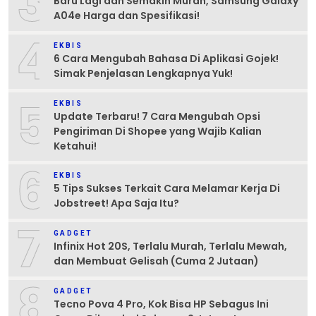
3
Baru Lagi dan Semakin Murah, Samsung Galaxy
A04e Harga dan Spesifikasi!
4
EKBIS
6 Cara Mengubah Bahasa Di Aplikasi Gojek!
Simak Penjelasan Lengkapnya Yuk!
5
EKBIS
Update Terbaru! 7 Cara Mengubah Opsi
Pengiriman Di Shopee yang Wajib Kalian
Ketahui!
6
EKBIS
5 Tips Sukses Terkait Cara Melamar Kerja Di
Jobstreet! Apa Saja Itu?
7
GADGET
Infinix Hot 20S, Terlalu Murah, Terlalu Mewah,
dan Membuat Gelisah (Cuma 2 Jutaan)
8
GADGET
Tecno Pova 4 Pro, Kok Bisa HP Sebagus Ini