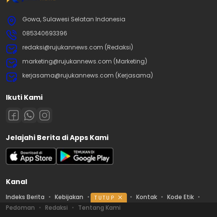
Gowa, Sulawesi Selatan Indonesia
085340693396
redaksi@rujukannews.com (Redaksi)
marketing@rujukannews.com (Marketing)
kerjasama@rujukannews.com (Kerjasama)
Ikuti Kami
Jelajahi Berita di Apps Kami
Kanal
Indeks Berita
Kebijakan
Ketentuan
Kontak
Kode Etik
TUTUP
Pedoman
Redaksi
Tentang Kami