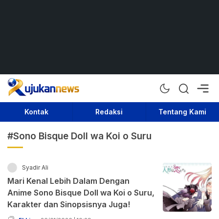
Rujukan News
Satu Rujukan Sejuta Informasi
Kontak
Redaksi
Tentang Kami
#Sono Bisque Doll wa Koi o Suru
Syadir Ali
Mari Kenal Lebih Dalam Dengan
Anime Sono Bisque Doll wa Koi o Suru,
Karakter dan Sinopsisnya Juga!