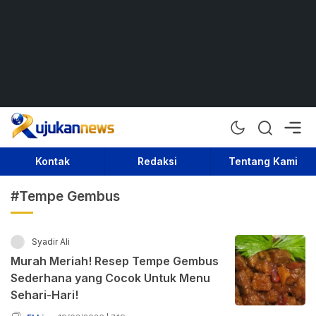
Rujukan News
Satu Rujukan Sejuta Informasi
Kontak
Redaksi
Tentang Kami
#Tempe Gembus
Syadir Ali
Murah Meriah! Resep Tempe Gembus
Sederhana yang Cocok Untuk Menu
Sehari-Hari!