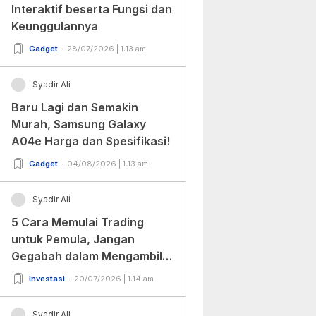
Interaktif beserta Fungsi dan
Keunggulannya
Gadget
28/07/2026 | 1:13 am
Syadir Ali
Baru Lagi dan Semakin
Murah, Samsung Galaxy
A04e Harga dan Spesifikasi!
Gadget
04/08/2026 | 1:13 am
Syadir Ali
5 Cara Memulai Trading
untuk Pemula, Jangan
Gegabah dalam Mengambil
Keputusan!
Investasi
20/07/2026 | 1:14 am
Syadir Ali