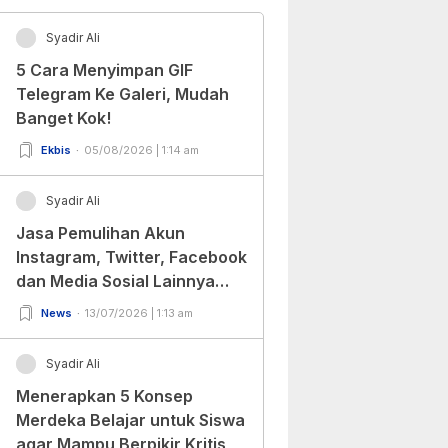
Syadir Ali
5 Cara Menyimpan GIF
Telegram Ke Galeri, Mudah
Banget Kok!
Ekbis
05/08/2026 | 1:14 am
Syadir Ali
Jasa Pemulihan Akun
Instagram, Twitter, Facebook
dan Media Sosial Lainnya
(Update Terbaru 2022)
News
13/07/2026 | 1:13 am
Syadir Ali
Menerapkan 5 Konsep
Merdeka Belajar untuk Siswa
agar Mampu Berpikir Kritis