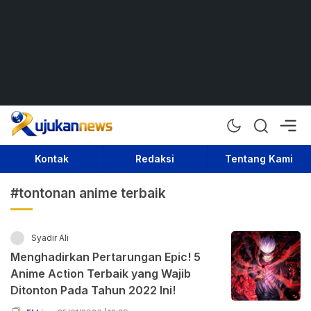
Rujukan News
Satu Rujukan Sejuta Informasi
Kontak
Redaksi
Tentang Kami
#tontonan anime terbaik
Syadir Ali
Menghadirkan Pertarungan Epic! 5
Anime Action Terbaik yang Wajib
Ditonton Pada Tahun 2022 Ini!