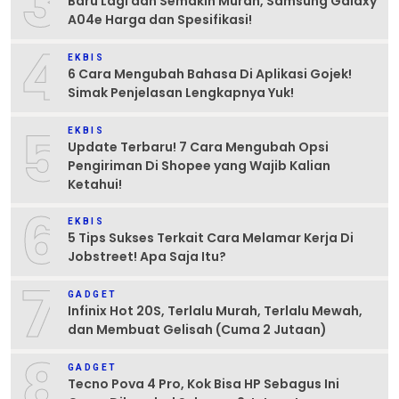
3
Baru Lagi dan Semakin Murah, Samsung Galaxy
A04e Harga dan Spesifikasi!
4
EKBIS
6 Cara Mengubah Bahasa Di Aplikasi Gojek!
Simak Penjelasan Lengkapnya Yuk!
5
EKBIS
Update Terbaru! 7 Cara Mengubah Opsi
Pengiriman Di Shopee yang Wajib Kalian
Ketahui!
6
EKBIS
5 Tips Sukses Terkait Cara Melamar Kerja Di
Jobstreet! Apa Saja Itu?
7
GADGET
Infinix Hot 20S, Terlalu Murah, Terlalu Mewah,
dan Membuat Gelisah (Cuma 2 Jutaan)
8
GADGET
Tecno Pova 4 Pro, Kok Bisa HP Sebagus Ini