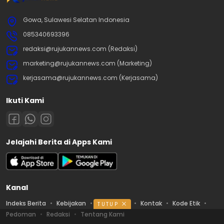
Gowa, Sulawesi Selatan Indonesia
085340693396
redaksi@rujukannews.com (Redaksi)
marketing@rujukannews.com (Marketing)
kerjasama@rujukannews.com (Kerjasama)
Ikuti Kami
Jelajahi Berita di Apps Kami
Kanal
Indeks Berita
Kebijakan
Ketentuan
Kontak
Kode Etik
TUTUP
Pedoman
Redaksi
Tentang Kami