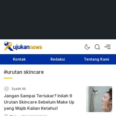
Rujukan News
Satu Rujukan Sejuta Informasi
Kontak
Redaksi
Tentang Kami
#urutan skincare
Syadir Ali
Jangan Sampai Tertukar? Inilah 9
Urutan Skincare Sebelum Make Up
yang Wajib Kalian Ketahui!