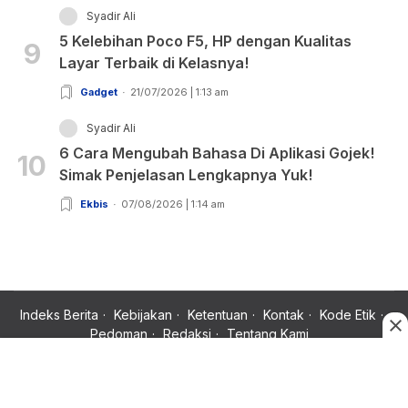
Syadir Ali
5 Kelebihan Poco F5, HP dengan Kualitas
9
Layar Terbaik di Kelasnya!
Gadget
21/07/2026 | 1:13 am
Syadir Ali
6 Cara Mengubah Bahasa Di Aplikasi Gojek!
10
Simak Penjelasan Lengkapnya Yuk!
Ekbis
07/08/2026 | 1:14 am
Indeks Berita
Kebijakan
Ketentuan
Kontak
Kode Etik
Pedoman
Redaksi
Tentang Kami
Copyright © 2024 Rujukan News, Satu Rujukan Sejuta Informasi.
All rights reserved.