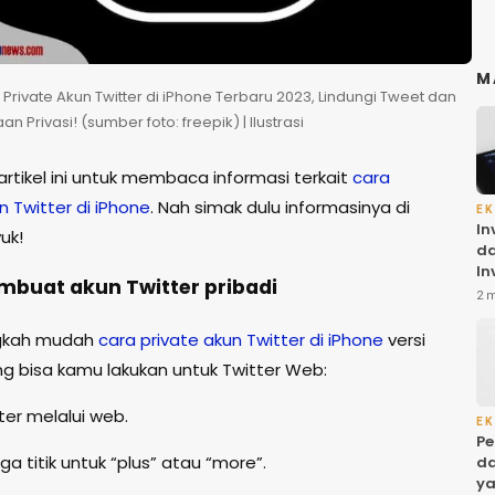
M
 Private Akun Twitter di iPhone Terbaru 2023, Lindungi Tweet dan
 Privasi! (sumber foto: freepik) | Ilustrasi
artikel ini untuk membaca informasi terkait
cara
n Twitter di iPhone
. Nah simak dulu informasinya di
EK
In
uk!
da
In
buat akun Twitter pribadi
Ba
2 
ol
di
ngkah mudah
cara private akun Twitter di iPhone
versi
ng bisa kamu lakukan untuk Twitter Web:
tter melalui web.
EK
Pe
 tiga titik untuk “plus” atau “more”.
da
ya