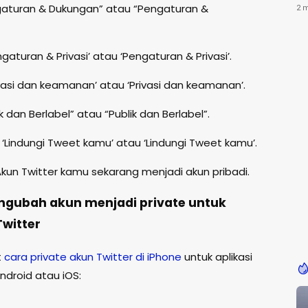
Ke
engaturan & Dukungan” atau “Pengaturan &
2 
ngaturan & Privasi’ atau ‘Pengaturan & Privasi’.
ivasi dan keamanan’ atau ‘Privasi dan keamanan’.
lik dan Berlabel” atau “Publik dan Berlabel”.
‘Lindungi Tweet kamu’ atau ‘Lindungi Tweet kamu’.
 Akun Twitter kamu sekarang menjadi akun pribadi.
gubah akun menjadi private untuk
Twitter
t
cara private akun Twitter di iPhone
untuk aplikasi
Android atau iOS: