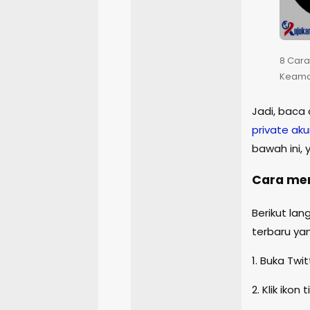
8 Cara
Keamaan
Jadi, baca 
private aku
bawah ini, y
Cara mem
Berikut la
terbaru ya
1. Buka Twi
2. Klik ikon