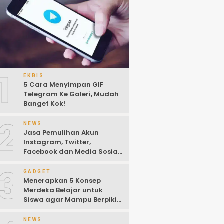
1
EKBIS
5 Cara Menyimpan GIF
Telegram Ke Galeri, Mudah
Banget Kok!
2
NEWS
Jasa Pemulihan Akun
Instagram, Twitter,
Facebook dan Media Sosial
Lainnya (Update Terbaru
3
2022)
GADGET
Menerapkan 5 Konsep
Merdeka Belajar untuk
Siswa agar Mampu Berpikir
Kritis
NEWS