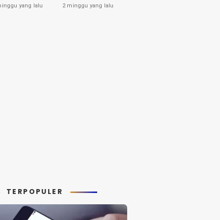
tahui
Pemberiannya
minggu yang lalu
2 minggu yang lalu
yang Harus Anda
Ketahui
TERPOPULER