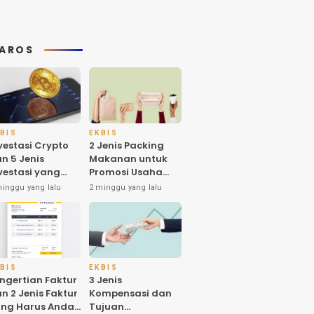
AROS
BIS
EKBIS
vestasi Crypto
2 Jenis Packing
n 5 Jenis
Makanan untuk
vestasi yang
Promosi Usaha
nyak Diminati
dan Higienitas
minggu yang lalu
2 minggu yang lalu
eh Investornya
Produk
 Indonesia
BIS
EKBIS
ngertian Faktur
3 Jenis
n 2 Jenis Faktur
Kompensasi dan
ng Harus Anda
Tujuan