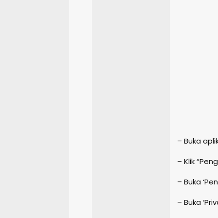
– Buka aplik
– Klik “Pe
– Buka ‘Pen
– Buka ‘Pri