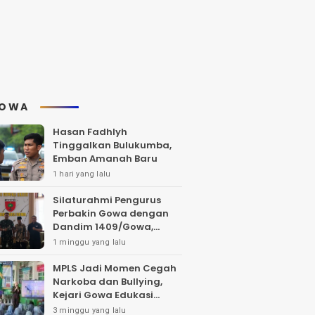
OWA
Hasan Fadhlyh
Tinggalkan Bulukumba,
Emban Amanah Baru
1 hari yang lalu
Silaturahmi Pengurus
Perbakin Gowa dengan
Dandim 1409/Gowa,
Bahas Pengembangan
1 minggu yang lalu
Lapangan Tembak dan
Pembinaan Atlet
MPLS Jadi Momen Cegah
Narkoba dan Bullying,
Kejari Gowa Edukasi
Pelajar Sejak Dini
3 minggu yang lalu