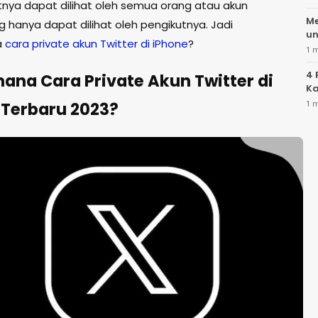
nya dapat dilihat oleh semua orang atau akun
Me
g hanya dapat dilihat oleh pengikutnya. Jadi
un
a
cara private akun Twitter di iPhone
?
1 
4 
ana Cara Private Akun Twitter di
Ka
 Terbaru 2023?
1 