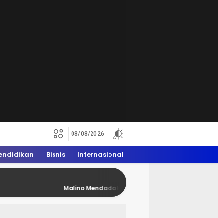
08/08/2026
endidikan
Bisnis
Internasional
Malino Mendadak Penuh Rider Trail, WAM 2026 Dongkrak Ek