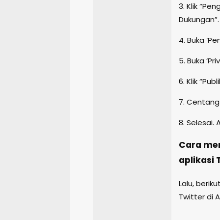
3. Klik “P
Dukungan”.
4. Buka ‘Pe
5. Buka ‘Pr
6. Klik “Pub
7. Centang 
8. Selesai.
Cara men
aplikasi 
Lalu, beriku
Twitter di 