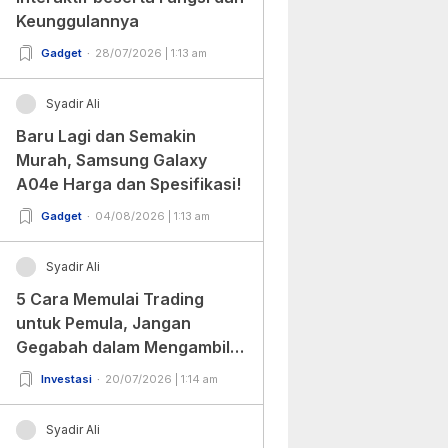
Keunggulannya
Gadget
28/07/2026 | 1:13 am
Syadir Ali
Baru Lagi dan Semakin
Murah, Samsung Galaxy
A04e Harga dan Spesifikasi!
Gadget
04/08/2026 | 1:13 am
Syadir Ali
5 Cara Memulai Trading
untuk Pemula, Jangan
Gegabah dalam Mengambil
Keputusan!
Investasi
20/07/2026 | 1:14 am
Syadir Ali