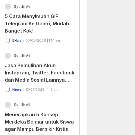
Syadir Ali
5 Cara Menyimpan GIF
Telegram Ke Galeri, Mudah
Banget Kok!
Ekbis
05/08/2026 | 1:14 am
Syadir Ali
Jasa Pemulihan Akun
Instagram, Twitter, Facebook
dan Media Sosial Lainnya
(Update Terbaru 2022)
News
13/07/2026 | 1:13 am
Syadir Ali
Menerapkan 5 Konsep
Merdeka Belajar untuk Siswa
agar Mampu Berpikir Kritis