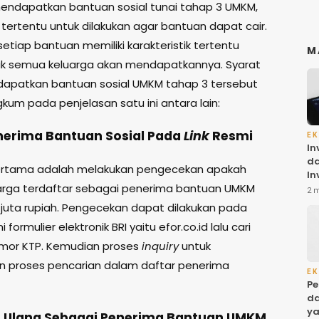
ndapatkan bantuan sosial tunai tahap 3 UMKM,
 tertentu untuk dilakukan agar bantuan dapat cair.
tiap bantuan memiliki karakteristik tertentu
M
ak semua keluarga akan mendapatkannya. Syarat
apatkan bantuan sosial UMKM tahap 3 tersebut
kum pada penjelasan satu ini antara lain:
enerima Bantuan Sosial Pada
Link
Resmi
EK
In
da
ertama adalah melakukan pengecekan apakah
In
rga terdaftar sebagai penerima bantuan UMKM
Ba
2 
ol
2 juta rupiah. Pengecekan dapat dilakukan pada
di
formulier elektronik BRI yaitu efor.co.id lalu cari
mor KTP. Kemudian proses
inquiry
untuk
n proses pencarian dalam daftar penerima
EK
Pe
da
ya
n Ulang Sebagai Penerima Bantuan UMKM