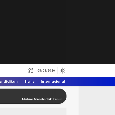
08/08/2026
endidikan
Bisnis
Internasional
alino Mendadak Penuh Rider Trail, WAM 2026 Dongkrak Ekonomi War