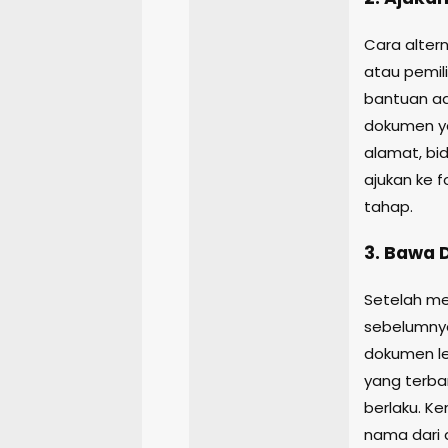
Cara alter
atau pemil
bantuan a
dokumen ya
alamat, bi
ajukan ke f
tahap.
3. Bawa
Setelah m
sebelumnya
dokumen le
yang terbar
berlaku. K
nama dari 