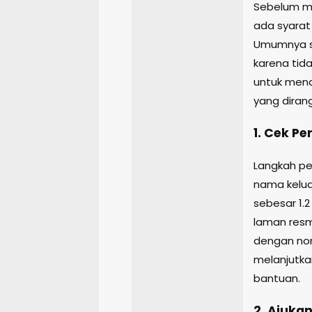
Sebelum me
ada syarat
Umumnya se
karena tid
untuk mend
yang dirang
1. Cek P
Langkah p
nama kelua
sebesar 1.
laman resmi 
dengan no
melanjutka
bantuan.
2. Ajuka