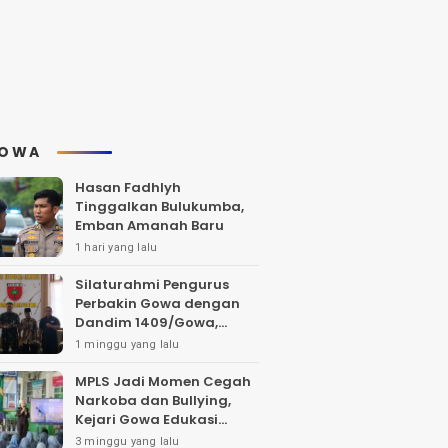
OWA
Hasan Fadhlyh
Tinggalkan Bulukumba,
Emban Amanah Baru
1 hari yang lalu
Silaturahmi Pengurus
Perbakin Gowa dengan
Dandim 1409/Gowa,
Bahas Pengembangan
1 minggu yang lalu
Lapangan Tembak dan
Pembinaan Atlet
MPLS Jadi Momen Cegah
Narkoba dan Bullying,
Kejari Gowa Edukasi
Pelajar Sejak Dini
3 minggu yang lalu