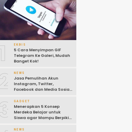
1
EKBIS
5 Cara Menyimpan GIF
Telegram Ke Galeri, Mudah
Banget Kok!
2
NEWS
Jasa Pemulihan Akun
Instagram, Twitter,
Facebook dan Media Sosial
Lainnya (Update Terbaru
3
2022)
GADGET
Menerapkan 5 Konsep
Merdeka Belajar untuk
Siswa agar Mampu Berpikir
Kritis
NEWS