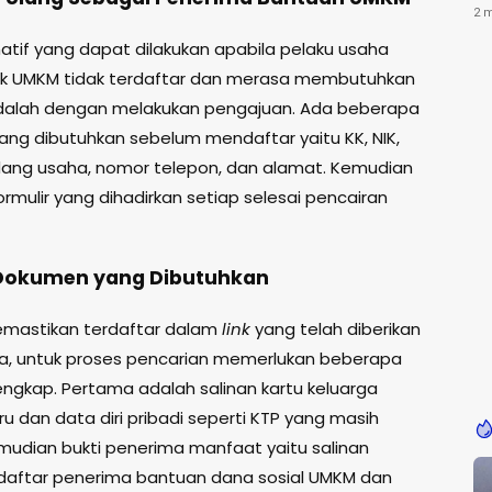
Ke
2 
natif yang dapat dilakukan apabila pelaku usaha
ik UMKM tidak terdaftar dan merasa membutuhkan
dalah dengan melakukan pengajuan. Ada beberapa
ng dibutuhkan sebelum mendaftar yaitu KK, NIK,
dang usaha, nomor telepon, dan alamat. Kemudian
ormulir yang dihadirkan setiap selesai pencairan
 Dokumen yang Dibutuhkan
emastikan terdaftar dalam
link
yang telah diberikan
, untuk proses pencarian memerlukan beberapa
ngkap. Pertama adalah salinan kartu keluarga
u dan data diri pribadi seperti KTP yang masih
emudian bukti penerima manfaat yaitu salinan
daftar penerima bantuan dana sosial UMKM dan