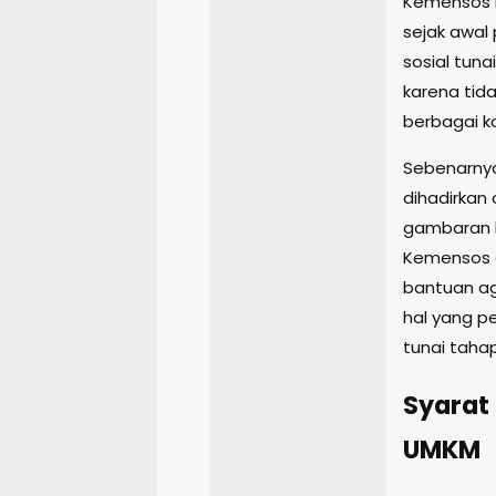
Kemensos m
sejak awal
sosial tun
karena tid
berbagai k
Sebenarnya
dihadirkan
gambaran k
Kemensos a
bantuan ag
hal yang p
tunai taha
Syarat
UMKM