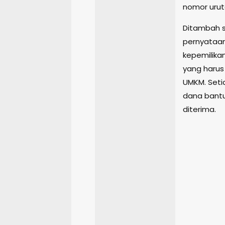
nomor urut
Ditambah s
pernyataan
kepemilika
yang harus
UMKM. Seti
dana bantu
diterima.