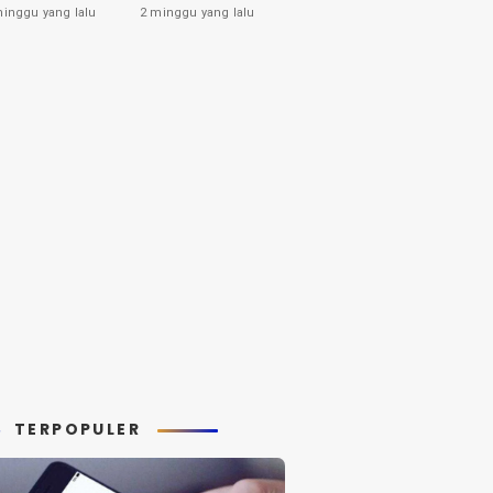
tahui
Pemberiannya
minggu yang lalu
2 minggu yang lalu
yang Harus Anda
Ketahui
TERPOPULER