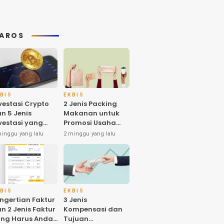
AROS
BIS
EKBIS
vestasi Crypto
2 Jenis Packing
n 5 Jenis
Makanan untuk
vestasi yang
Promosi Usaha
nyak Diminati
dan Higienitas
minggu yang lalu
2 minggu yang lalu
eh Investornya
Produk
 Indonesia
BIS
EKBIS
ngertian Faktur
3 Jenis
n 2 Jenis Faktur
Kompensasi dan
ng Harus Anda
Tujuan