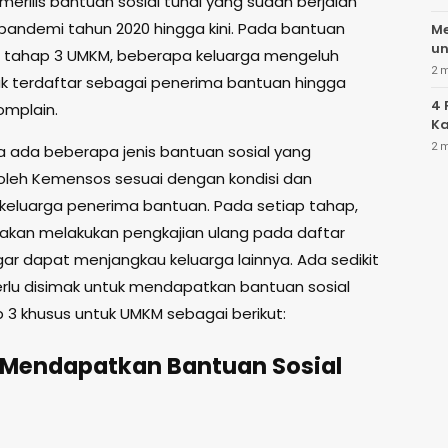
erilis bantuan sosial tunai yang sudah berjalan
 pandemi tahun 2020 hingga kini. Pada bantuan
Me
un
ai tahap 3 UMKM, beberapa keluarga mengeluh
2 
ak terdaftar sebagai penerima bantuan hingga
4 
omplain.
Ka
2 
 ada beberapa jenis bantuan sosial yang
 oleh Kemensos sesuai dengan kondisi dan
eluarga penerima bantuan. Pada setiap tahap,
kan melakukan pengkajian ulang pada daftar
ar dapat menjangkau keluarga lainnya. Ada sedikit
erlu disimak untuk mendapatkan bantuan sosial
p 3 khusus untuk UMKM sebagai berikut:
 Mendapatkan Bantuan Sosial