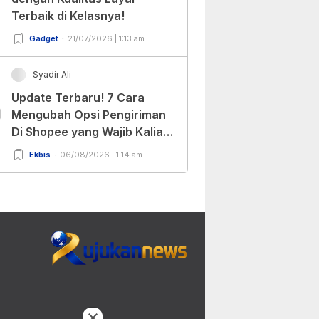
Terbaik di Kelasnya!
Gadget
21/07/2026 | 1:13 am
Syadir Ali
Update Terbaru! 7 Cara
0
Mengubah Opsi Pengiriman
Di Shopee yang Wajib Kalian
Ketahui!
Ekbis
06/08/2026 | 1:14 am