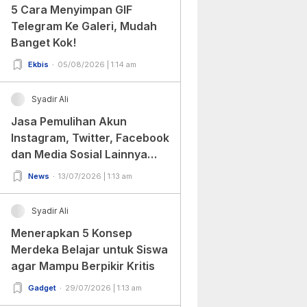
5 Cara Menyimpan GIF
Telegram Ke Galeri, Mudah
Banget Kok!
Ekbis
05/08/2026 | 1:14 am
Syadir Ali
Jasa Pemulihan Akun
Instagram, Twitter, Facebook
dan Media Sosial Lainnya
(Update Terbaru 2022)
News
13/07/2026 | 1:13 am
Syadir Ali
Menerapkan 5 Konsep
Merdeka Belajar untuk Siswa
agar Mampu Berpikir Kritis
Gadget
29/07/2026 | 1:13 am