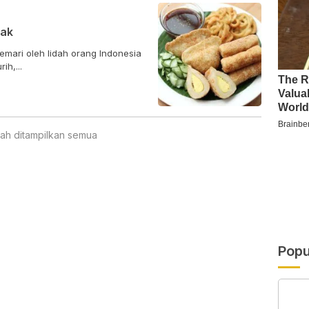
nak
emari oleh lidah orang Indonesia
urih,...
ah ditampilkan semua
Popu