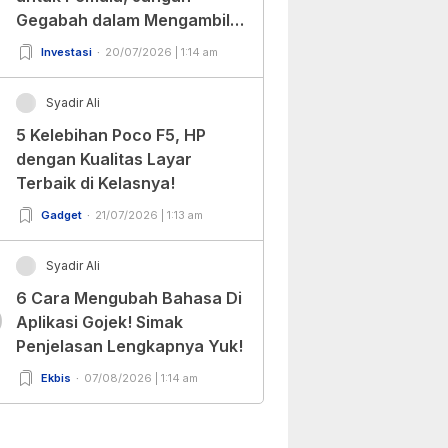
Gegabah dalam Mengambil
Keputusan!
Investasi
20/07/2026 | 1:14 am
Syadir Ali
5 Kelebihan Poco F5, HP
dengan Kualitas Layar
Terbaik di Kelasnya!
Gadget
21/07/2026 | 1:13 am
Syadir Ali
6 Cara Mengubah Bahasa Di
0
Aplikasi Gojek! Simak
Penjelasan Lengkapnya Yuk!
Ekbis
07/08/2026 | 1:14 am