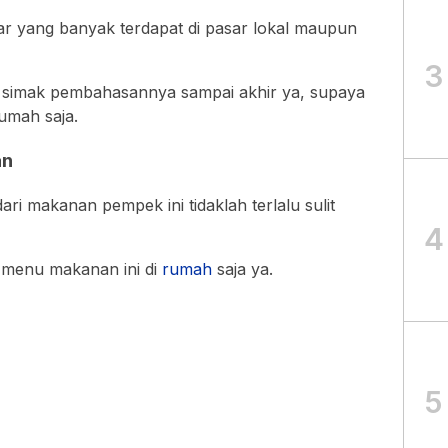
war yang banyak terdapat di pasar lokal maupun
3
k simak pembahasannya sampai akhir ya, supaya
rumah saja.
an
 makanan pempek ini tidaklah terlalu sulit
4
 menu makanan ini di
rumah
saja ya.
5