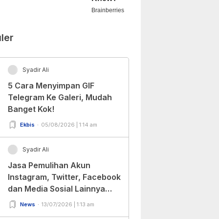
ler
Syadir Ali
5 Cara Menyimpan GIF
Telegram Ke Galeri, Mudah
Banget Kok!
Ekbis
05/08/2026 | 1:14 am
Syadir Ali
Jasa Pemulihan Akun
Instagram, Twitter, Facebook
dan Media Sosial Lainnya
(Update Terbaru 2022)
News
13/07/2026 | 1:13 am