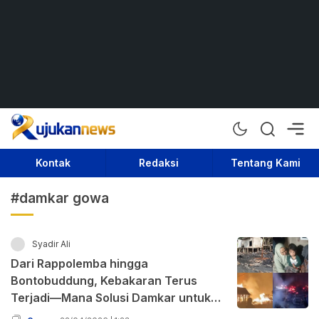
Rujukan News
Satu Rujukan Sejuta Informasi
Kontak
Redaksi
Tentang Kami
#damkar gowa
Syadir Ali
Dari Rappolemba hingga
Bontobuddung, Kebakaran Terus
Terjadi—Mana Solusi Damkar untuk
Dataran Tinggi?