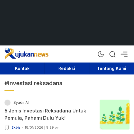
Rujukan News
Satu Rujukan Sejuta Informasi
Kontak
Redaksi
Tentang Kami
#investasi reksadana
Syadir Ali
5 Jenis Investasi Reksadana Untuk
Pemula, Pahami Dulu Yuk!
Ekbis
18/01/2026 | 9:29 pm