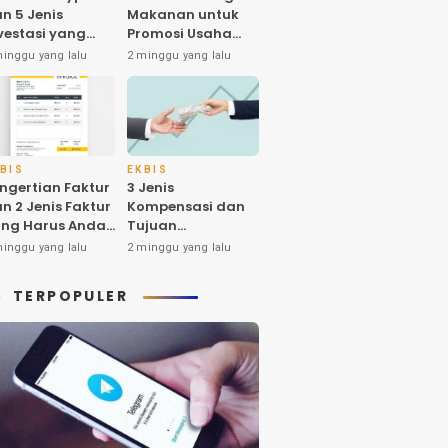
n 5 Jenis
Makanan untuk
vestasi yang
Promosi Usaha
nyak Diminati
dan Higienitas
minggu yang lalu
2 minggu yang lalu
eh Investornya
Produk
 Indonesia
BIS
EKBIS
ngertian Faktur
3 Jenis
n 2 Jenis Faktur
Kompensasi dan
ng Harus Anda
Tujuan
tahui
Pemberiannya
minggu yang lalu
2 minggu yang lalu
yang Harus Anda
Ketahui
TERPOPULER