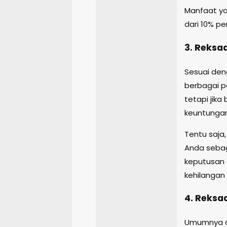
Manfaat ya
dari 10% pe
3. Reksa
Sesuai den
berbagai pe
tetapi jik
keuntungan
Tentu saja,
Anda seba
keputusan 
kehilangan
4. Reks
Umumnya d