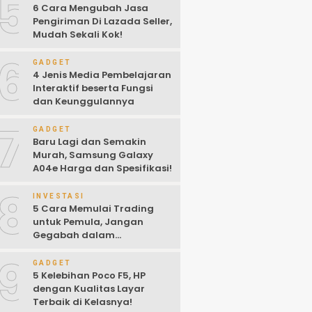
5
6 Cara Mengubah Jasa
Pengiriman Di Lazada Seller,
Mudah Sekali Kok!
6
GADGET
4 Jenis Media Pembelajaran
Interaktif beserta Fungsi
dan Keunggulannya
7
GADGET
Baru Lagi dan Semakin
Murah, Samsung Galaxy
A04e Harga dan Spesifikasi!
8
INVESTASI
5 Cara Memulai Trading
untuk Pemula, Jangan
Gegabah dalam
Mengambil Keputusan!
9
GADGET
5 Kelebihan Poco F5, HP
dengan Kualitas Layar
Terbaik di Kelasnya!