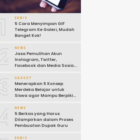
1
EKBIS
5 Cara Menyimpan GIF
Telegram Ke Galeri, Mudah
Banget Kok!
2
NEWS
Jasa Pemulihan Akun
Instagram, Twitter,
Facebook dan Media Sosial
Lainnya (Update Terbaru
3
2022)
GADGET
Menerapkan 5 Konsep
Merdeka Belajar untuk
Siswa agar Mampu Berpikir
Kritis
4
NEWS
5 Berkas yang Harus
Dilampirkan dalam Proses
Pembuatan Dupak Guru
EKBIS