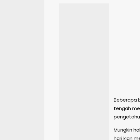
Beberapa b
tengah men
pengetahua
Mungkin ha
hari kian 