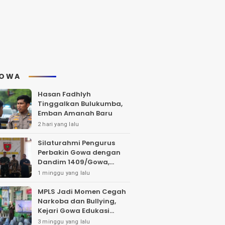
OWA
Hasan Fadhlyh
Tinggalkan Bulukumba,
Emban Amanah Baru
2 hari yang lalu
Silaturahmi Pengurus
Perbakin Gowa dengan
Dandim 1409/Gowa,
Bahas Pengembangan
1 minggu yang lalu
Lapangan Tembak dan
Pembinaan Atlet
MPLS Jadi Momen Cegah
Narkoba dan Bullying,
Kejari Gowa Edukasi
Pelajar Sejak Dini
3 minggu yang lalu