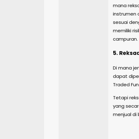
mana reks
instrumen 
sesuai den
memiliki ri
campuran.
5. Reksa
Di mana jen
dapat dipe
Traded Fun
Tetapi rek
yang secar
menjual di