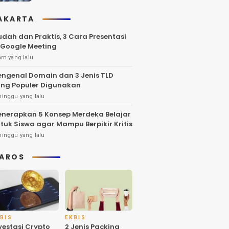
AKARTA
dah dan Praktis, 3 Cara Presentasi
 Google Meeting
am yang lalu
ngenal Domain dan 3 Jenis TLD
ng Populer Digunakan
minggu yang lalu
nerapkan 5 Konsep Merdeka Belajar
tuk Siswa agar Mampu Berpikir Kritis
minggu yang lalu
AROS
BIS
EKBIS
vestasi Crypto
2 Jenis Packing