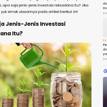
da
i, apa saja jenis-jenis investasi reksadana itu? Jika
In
yuk simak ulasannya pada artikel berikut ini!
Ba
2 
ol
di
a Jenis-Jenis Investasi
ana Itu?
EK
Pe
da
ya
Ke
2 