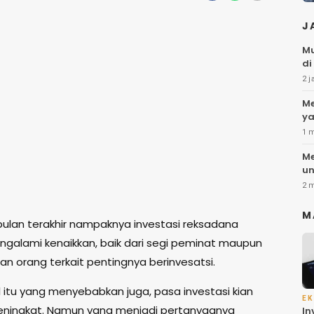
J
Mu
di
2 j
Me
ya
1 
Me
un
2 
M
ulan terakhir nampaknya investasi reksadana
galami kenaikkan, baik dari segi peminat maupun
n orang terkait pentingnya berinvesatsi.
l itu yang menyebabkan juga, pasa investasi kian
EK
meningkat. Namun yang menjadi pertanyaanya
In