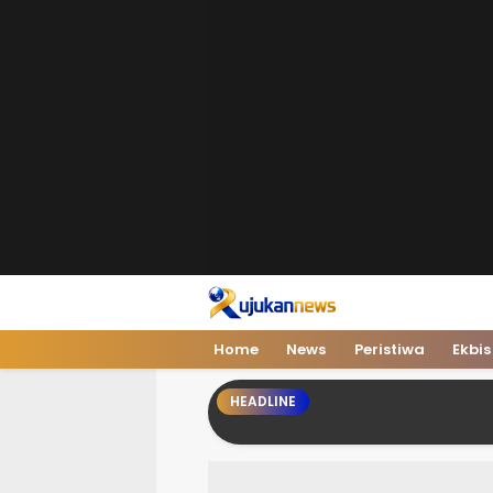
Rujukan News
Satu Rujukan Sejuta Informasi
Home
News
Peristiwa
Ekbis
HEADLINE