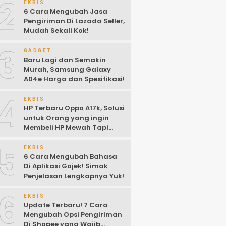
2
EKBIS
6 Cara Mengubah Jasa
Pengiriman Di Lazada Seller,
Mudah Sekali Kok!
3
GADGET
Baru Lagi dan Semakin
Murah, Samsung Galaxy
A04e Harga dan Spesifikasi!
4
EKBIS
HP Terbaru Oppo A17k, Solusi
untuk Orang yang ingin
Membeli HP Mewah Tapi
Murah!
5
EKBIS
6 Cara Mengubah Bahasa
Di Aplikasi Gojek! Simak
Penjelasan Lengkapnya Yuk!
6
EKBIS
Update Terbaru! 7 Cara
Mengubah Opsi Pengiriman
Di Shopee yang Wajib