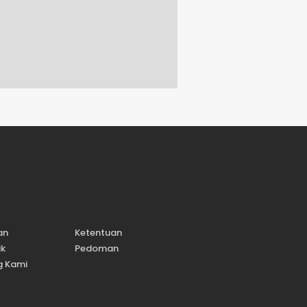
an
Ketentuan
ik
Pedoman
g Kami