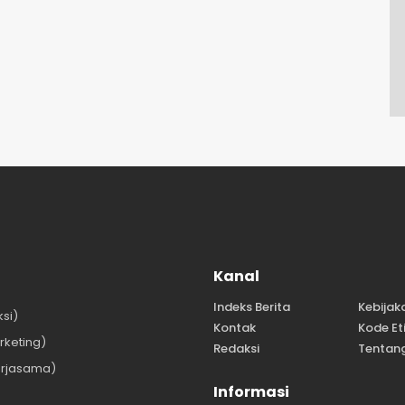
Kanal
Indeks Berita
Kebijak
si)
Kontak
Kode Et
keting)
Redaksi
Tentan
rjasama)
Informasi