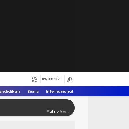
09/08/2026
endidikan
Bisnis
Internasional
Malino Mendadak Penuh Rider Trail, WAM 2026 Don