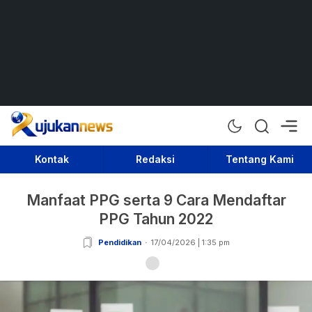
Rujukan News
Satu Rujukan Sejuta Informasi
Kontak
Redaksi
Tentang Kami
Manfaat PPG serta 9 Cara Mendaftar
PPG Tahun 2022
Pendidikan
17/04/2026 | 1:35 pm