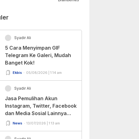
ler
Syadir Ali
5 Cara Menyimpan GIF
Telegram Ke Galeri, Mudah
Banget Kok!
Ekbis
05/08/2026 | 1:14 am
Syadir Ali
Jasa Pemulihan Akun
Instagram, Twitter, Facebook
dan Media Sosial Lainnya
(Update Terbaru 2022)
News
13/07/2026 | 1:13 am
Syadir Ali