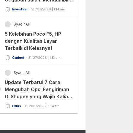
Keputusan!
Investasi
20/07/2026 | 1:14 am
Syadir Ali
5 Kelebihan Poco F5, HP
dengan Kualitas Layar
Terbaik di Kelasnya!
Gadget
21/07/2026 | 1:13 am
Syadir Ali
Update Terbaru! 7 Cara
0
Mengubah Opsi Pengiriman
Di Shopee yang Wajib Kalian
Ketahui!
Ekbis
06/08/2026 | 1:14 am