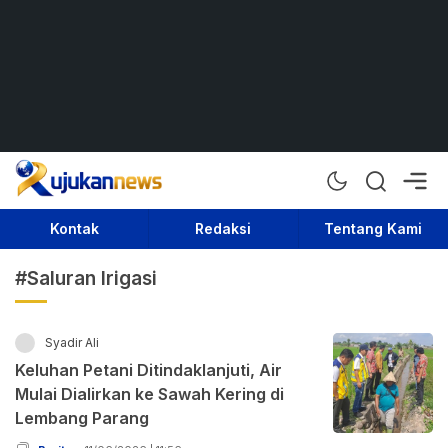
Rujukan News
Satu Rujukan Sejuta Informasi
Kontak
Redaksi
Tentang Kami
#Saluran Irigasi
Syadir Ali
Keluhan Petani Ditindaklanjuti, Air
Mulai Dialirkan ke Sawah Kering di
Lembang Parang