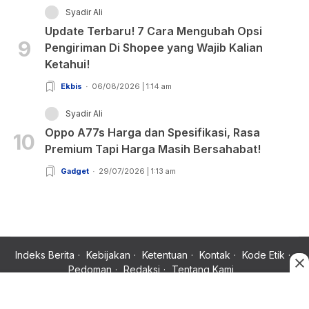
Syadir Ali
Update Terbaru! 7 Cara Mengubah Opsi
9
Pengiriman Di Shopee yang Wajib Kalian
Ketahui!
Ekbis
06/08/2026 | 1:14 am
Syadir Ali
Oppo A77s Harga dan Spesifikasi, Rasa
10
Premium Tapi Harga Masih Bersahabat!
Gadget
29/07/2026 | 1:13 am
Indeks Berita
Kebijakan
Ketentuan
Kontak
Kode Etik
Pedoman
Redaksi
Tentang Kami
Copyright © 2024 Rujukan News, Satu Rujukan Sejuta Informasi.