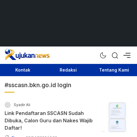
Rujukan News
Satu Rujukan Sejuta Informasi
Kontak
Redaksi
Tentang Kami
#sscasn.bkn.go.id login
Syadir Ali
Link Pendaftaran SSCASN Sudah
Dibuka, Calon Guru dan Nakes Wajib
Daftar!