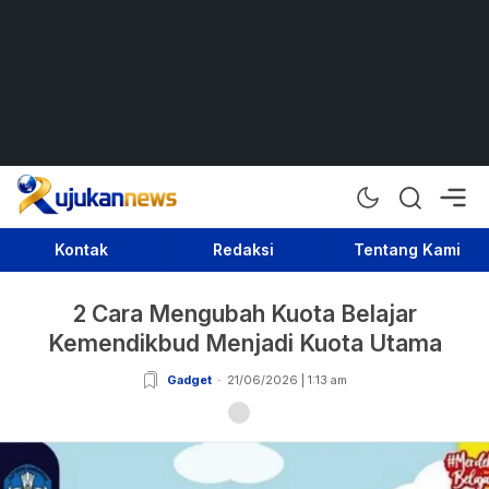
Rujukan News
Satu Rujukan Sejuta Informasi
Kontak
Redaksi
Tentang Kami
2 Cara Mengubah Kuota Belajar
Kemendikbud Menjadi Kuota Utama
Gadget
21/06/2026 | 1:13 am