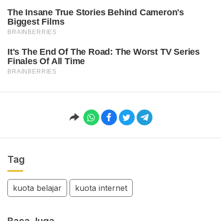
Tag
kuota belajar
kuota internet