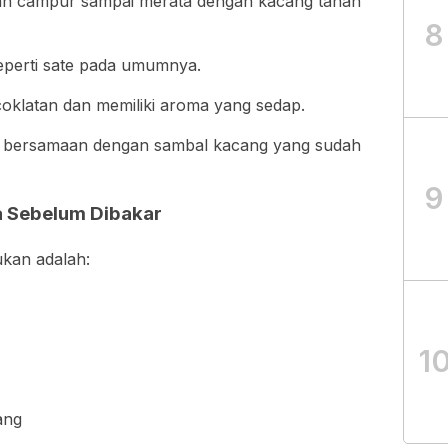
an campur sampai merata dengan kacang tanah
8
seperti sate pada umumnya.
coklatan dan memiliki aroma yang sedap.
, bersamaan dengan sambal kacang yang sudah
9
 Sebelum Dibakar
kan adalah:
1
ang