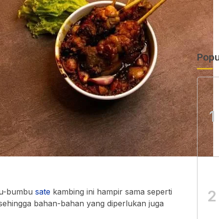
Popu
1
bu-bumbu
sate
kambing ini hampir sama seperti
2
ehingga bahan-bahan yang diperlukan juga