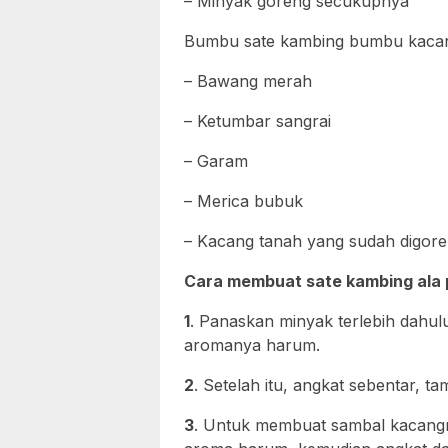
– Minyak goreng secukupnya
Bumbu sate kambing bumbu kacang
– Bawang merah
– Ketumbar sangrai
– Garam
– Merica bubuk
– Kacang tanah yang sudah digor
Cara membuat sate kambing ala p
1
. Panaskan minyak terlebih dahul
aromanya harum.
2
. Setelah itu, angkat sebentar, 
3
. Untuk membuat sambal kacangny