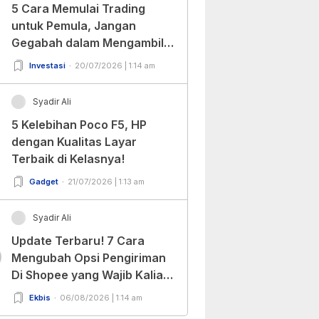
5 Cara Memulai Trading
untuk Pemula, Jangan
Gegabah dalam Mengambil
Keputusan!
Investasi
20/07/2026 | 1:14 am
Syadir Ali
5 Kelebihan Poco F5, HP
dengan Kualitas Layar
Terbaik di Kelasnya!
Gadget
21/07/2026 | 1:13 am
Syadir Ali
Update Terbaru! 7 Cara
0
Mengubah Opsi Pengiriman
Di Shopee yang Wajib Kalian
Ketahui!
Ekbis
06/08/2026 | 1:14 am