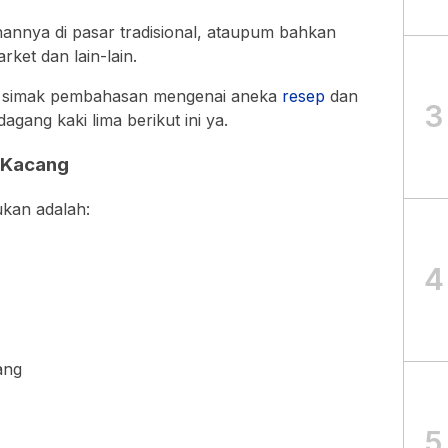
nya di pasar tradisional, ataupum bahkan
ket dan lain-lain.
uk simak pembahasan mengenai aneka
resep
dan
3
gang kaki lima berikut ini ya.
 Kacang
kan adalah:
4
ang
5