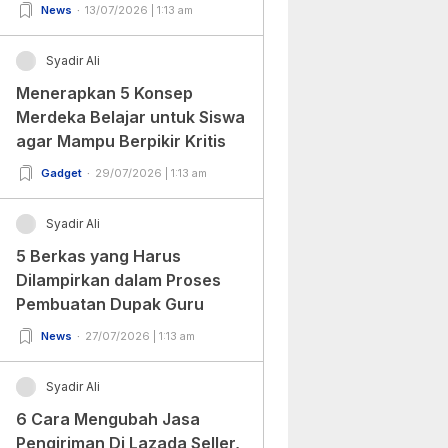
(Update Terbaru 2022)
News
13/07/2026 | 1:13 am
Syadir Ali
Menerapkan 5 Konsep
Merdeka Belajar untuk Siswa
agar Mampu Berpikir Kritis
Gadget
29/07/2026 | 1:13 am
Syadir Ali
5 Berkas yang Harus
Dilampirkan dalam Proses
Pembuatan Dupak Guru
News
27/07/2026 | 1:13 am
Syadir Ali
6 Cara Mengubah Jasa
Pengiriman Di Lazada Seller,