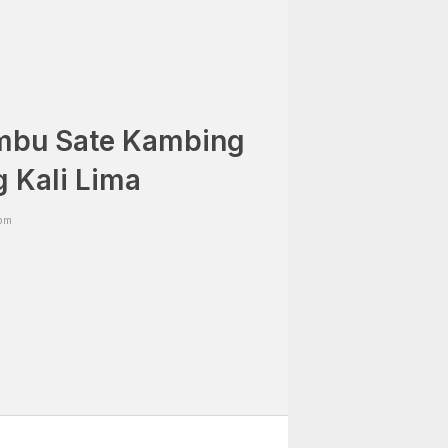
mbu Sate Kambing
 Kali Lima
 pm