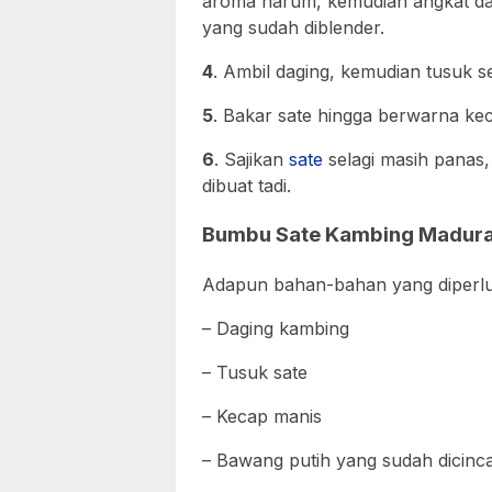
aroma harum, kemudian angkat d
yang sudah diblender.
4
. Ambil daging, kemudian tusuk 
5
. Bakar sate hingga berwarna ke
6
. Sajikan
sate
selagi masih panas
dibuat tadi.
Bumbu Sate Kambing Madura
Adapun bahan-bahan yang diperlu
– Daging kambing
– Tusuk sate
– Kecap manis
– Bawang putih yang sudah dicinc