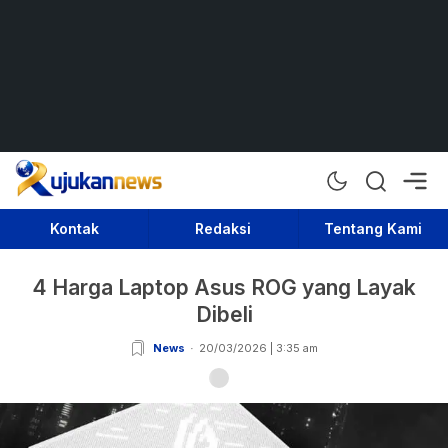
Rujukan News
Satu Rujukan Sejuta Informasi
Kontak
Redaksi
Tentang Kami
4 Harga Laptop Asus ROG yang Layak
Dibeli
News
20/03/2026 | 3:35 am