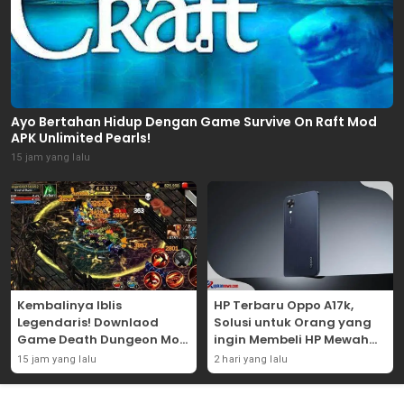
Ayo Bertahan Hidup Dengan Game Survive On Raft Mod
APK Unlimited Pearls!
15 jam yang lalu
Kembalinya Iblis
HP Terbaru Oppo A17k,
Legendaris! Downlaod
Solusi untuk Orang yang
Game Death Dungeon Mod
ingin Membeli HP Mewah
APK Dan Mainkan
Tapi Murah!
15 jam yang lalu
2 hari yang lalu
Sekarang Juga!