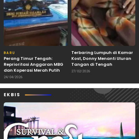
Terbaring Lumpuh di Kamar
BARU
Perang Timur Tengah:
Kost, Donny Menanti Uluran
Reprioritasi Anggaran MBG
Tangan di Tengah
dan Koperasi Merah Putih
Keterbatasan
27/02/2026
24/04/2026
EKBIS