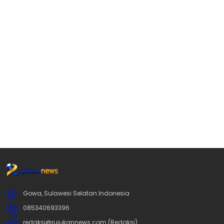
Gowa, Sulawesi Selatan Indonesia
085340693396
redaksi@rujukannews.com (Redaksi)