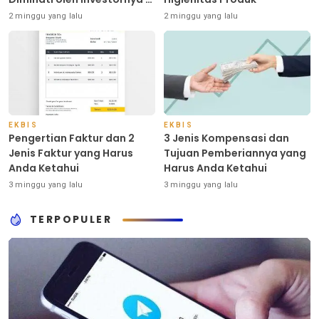
Indonesia
2 minggu yang lalu
2 minggu yang lalu
EKBIS
EKBIS
Pengertian Faktur dan 2
3 Jenis Kompensasi dan
Jenis Faktur yang Harus
Tujuan Pemberiannya yang
Anda Ketahui
Harus Anda Ketahui
3 minggu yang lalu
3 minggu yang lalu
TERPOPULER