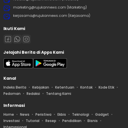
marketing@rujukannews.com (Marketing)
kerjasama@rujukannews.com (Kerjasama)
Ikuti Kami
Jelajahi Berita di Apps Kami
Kanal
Indeks Berita
Kebijakan
Ketentuan
Kontak
Kode Etik
Pedoman
Redaksi
Tentang Kami
Informasi
Home
News
Peristiwa
Ekbis
Teknologi
Gadget
Investasi
Tutorial
Resep
Pendidikan
Bisnis
Internasional