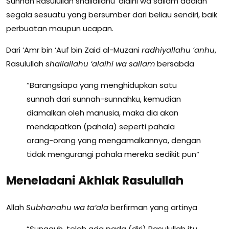
Sunnah Rasulullah shallallahu ‘alaihi wa sallam adalah
segala sesuatu yang bersumber dari beliau sendiri, baik
perbuatan maupun ucapan.
Dari ‘Amr bin ‘Auf bin Zaid al-Muzani
radhiyallahu ‘anhu
,
Rasulullah
shallallahu ‘alaihi wa sallam
bersabda
“Barangsiapa yang menghidupkan satu
sunnah dari sunnah-sunnahku, kemudian
diamalkan oleh manusia, maka dia akan
mendapatkan (pahala) seperti pahala
orang-orang yang mengamalkannya, dengan
tidak mengurangi pahala mereka sedikit pun“
Meneladani Akhlak Rasulullah
Allah
Subhanahu wa ta’ala
berfirman yang artinya
“Sungguh, telah ada pada (diri) Rasulullah itu