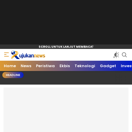
Home
News
Peristiwa
Ekbis
Teknologi
Gadget
Inves
HEADLINE