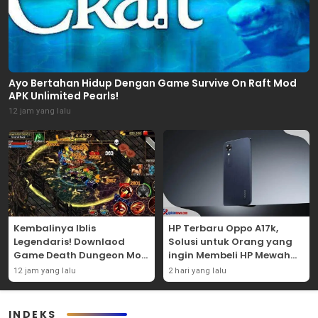
Ayo Bertahan Hidup Dengan Game Survive On Raft Mod
APK Unlimited Pearls!
12 jam yang lalu
Kembalinya Iblis
HP Terbaru Oppo A17k,
Legendaris! Downlaod
Solusi untuk Orang yang
Game Death Dungeon Mod
ingin Membeli HP Mewah
APK Dan Mainkan
Tapi Murah!
12 jam yang lalu
2 hari yang lalu
Sekarang Juga!
INDEKS