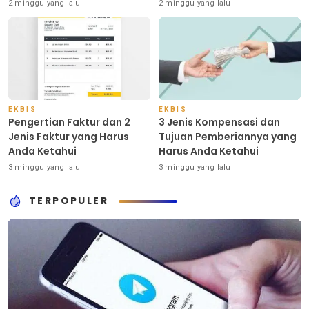
Indonesia
2 minggu yang lalu
2 minggu yang lalu
EKBIS
EKBIS
Pengertian Faktur dan 2
3 Jenis Kompensasi dan
Jenis Faktur yang Harus
Tujuan Pemberiannya yang
Anda Ketahui
Harus Anda Ketahui
3 minggu yang lalu
3 minggu yang lalu
TERPOPULER