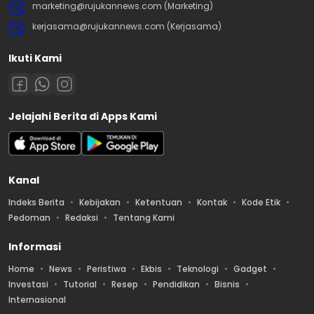
marketing@rujukannews.com (Marketing)
kerjasama@rujukannews.com (Kerjasama)
Ikuti Kami
Jelajahi Berita di Apps Kami
Kanal
Indeks Berita
Kebijakan
Ketentuan
Kontak
Kode Etik
Pedoman
Redaksi
Tentang Kami
Informasi
Home
News
Peristiwa
Ekbis
Teknologi
Gadget
Investasi
Tutorial
Resep
Pendidikan
Bisnis
Internasional