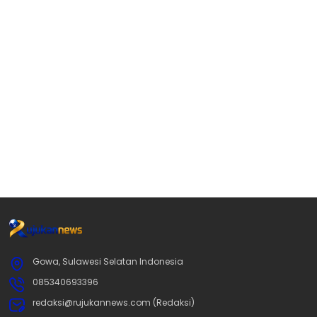
Gowa, Sulawesi Selatan Indonesia
085340693396
redaksi@rujukannews.com (Redaksi)