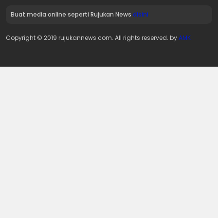
Buat media online seperti Rujukan News
disini
Copyright © 2019 rujukannews.com. All rights reserved. by
AMK