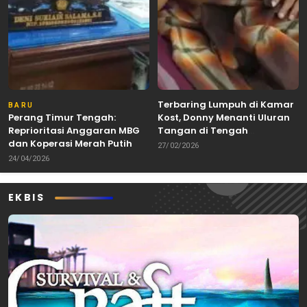
Terbaring Lumpuh di Kamar
BARU
Perang Timur Tengah:
Kost, Donny Menanti Uluran
Reprioritasi Anggaran MBG
Tangan di Tengah
dan Koperasi Merah Putih
Keterbatasan
27/02/2026
24/04/2026
EKBIS