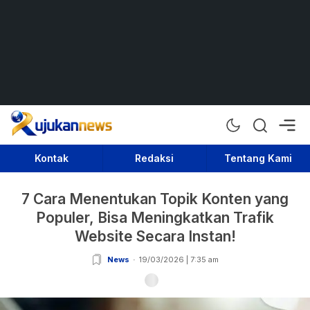
Rujukan News
Satu Rujukan Sejuta Informasi
Kontak
Redaksi
Tentang Kami
7 Cara Menentukan Topik Konten yang
Populer, Bisa Meningkatkan Trafik
Website Secara Instan!
News
19/03/2026 | 7:35 am