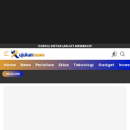
Home
News
Peristiwa
Ekbis
Teknologi
Gadget
Inves
HEADLINE