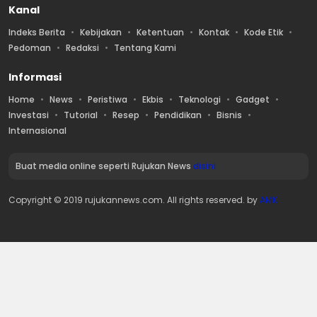
Kanal
Indeks Berita
Kebijakan
Ketentuan
Kontak
Kode Etik
Pedoman
Redaksi
Tentang Kami
Informasi
Home
News
Peristiwa
Ekbis
Teknologi
Gadget
Investasi
Tutorial
Resep
Pendidikan
Bisnis
Internasional
Buat media online seperti Rujukan News
disini
Copyright © 2019 rujukannews.com. All rights reserved. by
AMK