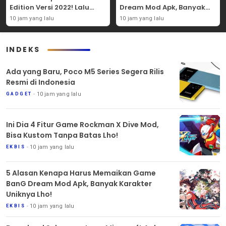
Edition Versi 2022! Lalu
Dream Mod Apk, Banyak
Nikmati 5 Fitur
Karakter Uniknya Lho!
10 jam yang lalu
10 jam yang lalu
Menariknya!
INDEKS
Ada yang Baru, Poco M5 Series Segera Rilis
Resmi di Indonesia
10 jam yang lalu
GADGET
Ini Dia 4 Fitur Game Rockman X Dive Mod,
Bisa Kustom Tanpa Batas Lho!
10 jam yang lalu
EKBIS
5 Alasan Kenapa Harus Memaikan Game
BanG Dream Mod Apk, Banyak Karakter
Uniknya Lho!
10 jam yang lalu
EKBIS