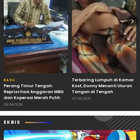
Terbaring Lumpuh di Kamar
BARU
Perang Timur Tengah:
Kost, Donny Menanti Uluran
Reprioritasi Anggaran MBG
Tangan di Tengah
dan Koperasi Merah Putih
Keterbatasan
27/02/2026
24/04/2026
EKBIS