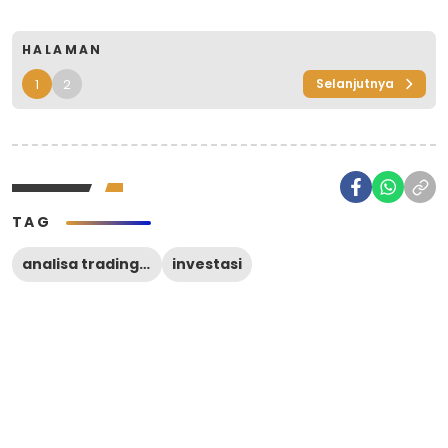
HALAMAN
1
2
Selanjutnya
TAG
analisa trading forex
investasi