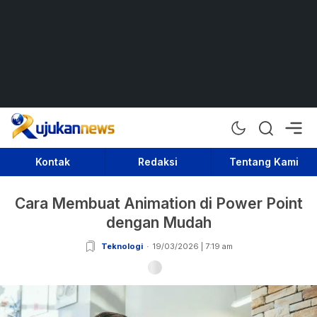
Rujukan News
Satu Rujukan Sejuta Informasi
Kontak
Redaksi
Tentang Kami
Cara Membuat Animation di Power Point
dengan Mudah
Teknologi
19/03/2026 | 7:19 am