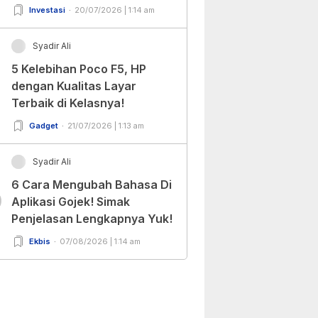
Keputusan!
Investasi
20/07/2026 | 1:14 am
Syadir Ali
5 Kelebihan Poco F5, HP
dengan Kualitas Layar
Terbaik di Kelasnya!
Gadget
21/07/2026 | 1:13 am
Syadir Ali
6 Cara Mengubah Bahasa Di
0
Aplikasi Gojek! Simak
Penjelasan Lengkapnya Yuk!
Ekbis
07/08/2026 | 1:14 am