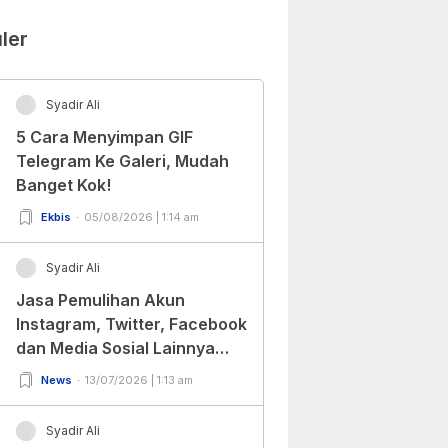
ler
Syadir Ali
5 Cara Menyimpan GIF
Telegram Ke Galeri, Mudah
Banget Kok!
Ekbis
05/08/2026 | 1:14 am
Syadir Ali
Jasa Pemulihan Akun
Instagram, Twitter, Facebook
dan Media Sosial Lainnya
(Update Terbaru 2022)
News
13/07/2026 | 1:13 am
Syadir Ali