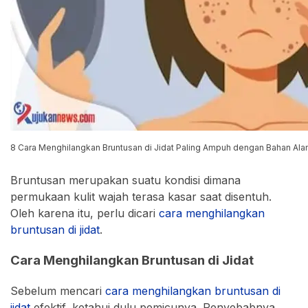
8 Cara Menghilangkan Bruntusan di Jidat Paling Ampuh dengan Bahan Alami! 
Bruntusan merupakan suatu kondisi dimana
permukaan kulit wajah terasa kasar saat disentuh.
Oleh karena itu, perlu dicari
cara menghilangkan
bruntusan di jidat
.
Cara Menghilangkan Bruntusan di Jidat
Sebelum mencari
cara menghilangkan bruntusan di
jidat
efektif, ketahui dulu pemicunya. Penyebabnya