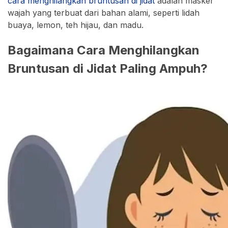
cara menghilangkan bruntusan di jidat
adalah masker
wajah yang terbuat dari bahan alami, seperti lidah
buaya, lemon, teh hijau, dan madu.
Bagaimana Cara Menghilangkan
Bruntusan di Jidat Paling Ampuh?