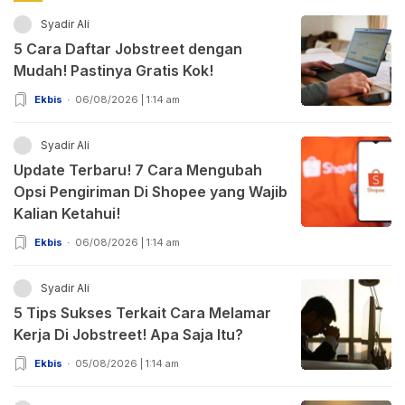
Syadir Ali
5 Cara Daftar Jobstreet dengan
Mudah! Pastinya Gratis Kok!
Ekbis
06/08/2026 | 1:14 am
Syadir Ali
Update Terbaru! 7 Cara Mengubah
Opsi Pengiriman Di Shopee yang Wajib
Kalian Ketahui!
Ekbis
06/08/2026 | 1:14 am
Syadir Ali
5 Tips Sukses Terkait Cara Melamar
Kerja Di Jobstreet! Apa Saja Itu?
Ekbis
05/08/2026 | 1:14 am