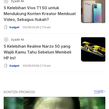
Syadir Ali
5 Kelebihan Vivo T1 5G untuk
Mendukung Konten Kreator Membuat
Video, Sebagus Itukah?
Gadget
05/08/2026 | 1:14 am
Syadir Ali
5 Kelebihan Realme Narzo 50 yang
Wajib Kamu Tahu Sebelum Membeli
HP Ini!
Gadget
05/08/2026 | 1:14 am