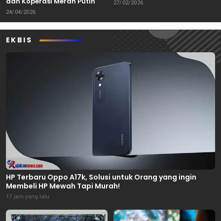
dan Koperasi Merah Putih
Keterbatasan
27/02/2026
24/04/2026
EKBIS
HP Terbaru Oppo A17k, Solusi untuk Orang yang ingin
Membeli HP Mewah Tapi Murah!
17 jam yang lalu