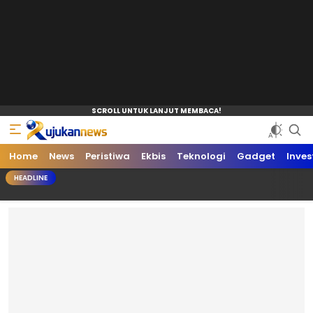
Home
News
Peristiwa
Ekbis
Teknologi
Gadget
Inves
HEADLINE