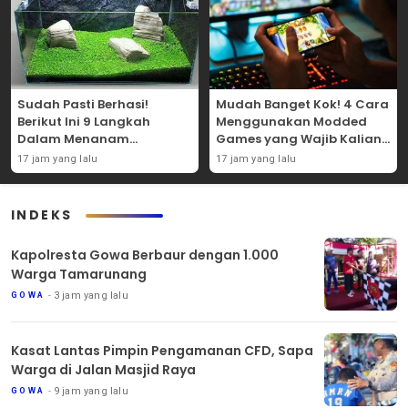
Sudah Pasti Berhasi!
Mudah Banget Kok! 4 Cara
Berikut Ini 9 Langkah
Menggunakan Modded
Dalam Menanam
Games yang Wajib Kalian
Tanaman Carpet Seed Di
Coba Sendiri!
17 jam yang lalu
17 jam yang lalu
Aquascape!
INDEKS
Kapolresta Gowa Berbaur dengan 1.000
Warga Tamarunang
3 jam yang lalu
GOWA
Kasat Lantas Pimpin Pengamanan CFD, Sapa
Warga di Jalan Masjid Raya
9 jam yang lalu
GOWA