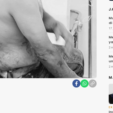
J
Mu
di
17 
Me
ya
2 
Me
un
2 
M
EK
In