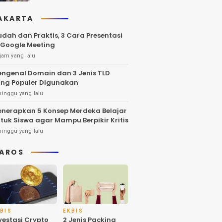
AKARTA
dah dan Praktis, 3 Cara Presentasi
 Google Meeting
jam yang lalu
ngenal Domain dan 3 Jenis TLD
ng Populer Digunakan
minggu yang lalu
nerapkan 5 Konsep Merdeka Belajar
tuk Siswa agar Mampu Berpikir Kritis
minggu yang lalu
AROS
BIS
EKBIS
vestasi Crypto
2 Jenis Packing