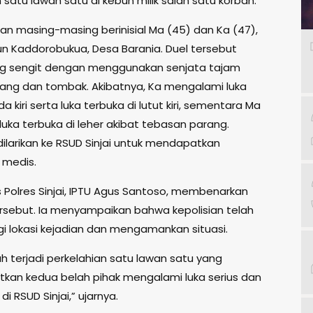
 satu lawan satu di kebun milik salah satu korban.
an masing-masing berinisial Ma (45) dan Ka (47),
n Kaddorobukua, Desa Barania. Duel tersebut
g sengit dengan menggunakan senjata tajam
ang dan tombak. Akibatnya, Ka mengalami luka
da kiri serta luka terbuka di lutut kiri, sementara Ma
uka terbuka di leher akibat tebasan parang.
ilarikan ke RSUD Sinjai untuk mendapatkan
 medis.
 Polres Sinjai, IPTU Agus Santoso, membenarkan
ersebut. Ia menyampaikan bahwa kepolisian telah
 lokasi kejadian dan mengamankan situasi.
ah terjadi perkelahian satu lawan satu yang
kan kedua belah pihak mengalami luka serius dan
 di RSUD Sinjai,” ujarnya.