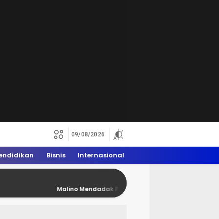
09/08/2026
endidikan
Bisnis
Internasional
Malino Mendadak Penuh Rider Trail, WAM 2026 Dongkrak Ekon