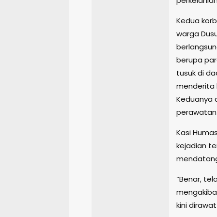
perkelahian
Kedua korb
warga Dusu
berlangsun
berupa par
tusuk di da
menderita l
Keduanya d
perawatan
Kasi Humas
kejadian t
mendatangi
“Benar, tel
mengakibat
kini dirawat