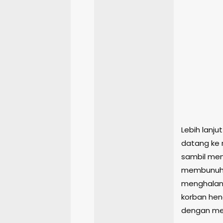
Lebih lanj
datang ke 
sambil me
membunuh 
menghalang
korban hen
dengan me