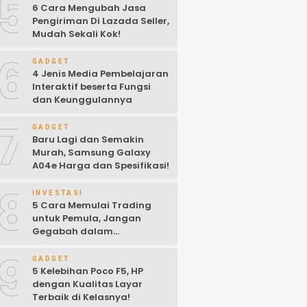
5
6 Cara Mengubah Jasa
Pengiriman Di Lazada Seller,
Mudah Sekali Kok!
6
GADGET
4 Jenis Media Pembelajaran
Interaktif beserta Fungsi
dan Keunggulannya
7
GADGET
Baru Lagi dan Semakin
Murah, Samsung Galaxy
A04e Harga dan Spesifikasi!
8
INVESTASI
5 Cara Memulai Trading
untuk Pemula, Jangan
Gegabah dalam
Mengambil Keputusan!
9
GADGET
5 Kelebihan Poco F5, HP
dengan Kualitas Layar
Terbaik di Kelasnya!