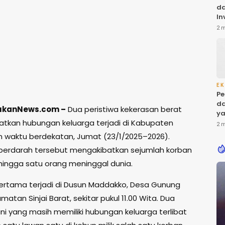
da
In
Ba
2 
ol
di
EK
Pe
da
ujukanNews.com –
Dua peristiwa kekerasan berat
ya
atkan hubungan keluarga terjadi di Kabupaten
Ke
2 
am waktu berdekatan, Jumat (23/1/2025–2026).
berdarah tersebut mengakibatkan sejumlah korban
 hingga satu orang meninggal dunia.
pertama terjadi di Dusun Maddakko, Desa Gunung
matan Sinjai Barat, sekitar pukul 11.00 Wita. Dua
ni yang masih memiliki hubungan keluarga terlibat