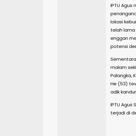
IPTU Agus 
penanganan
lokasi kebu
telah lama
enggan mem
potensi de
Sementara i
malam seki
Palangka, 
He (53) te
adik kandun
IPTU Agus 
terjadi di 