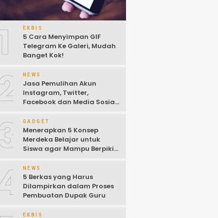
1
EKBIS
5 Cara Menyimpan GIF
Telegram Ke Galeri, Mudah
Banget Kok!
2
NEWS
Jasa Pemulihan Akun
Instagram, Twitter,
Facebook dan Media Sosial
Lainnya (Update Terbaru
3
2022)
GADGET
Menerapkan 5 Konsep
Merdeka Belajar untuk
Siswa agar Mampu Berpikir
Kritis
4
NEWS
5 Berkas yang Harus
Dilampirkan dalam Proses
Pembuatan Dupak Guru
EKBIS