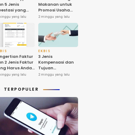
n 5 Jenis
Makanan untuk
vestasi yang
Promosi Usaha
nyak Diminati
dan Higienitas
minggu yang lalu
2 minggu yang lalu
eh Investornya
Produk
 Indonesia
BIS
EKBIS
ngertian Faktur
3 Jenis
n 2 Jenis Faktur
Kompensasi dan
ng Harus Anda
Tujuan
tahui
Pemberiannya
minggu yang lalu
2 minggu yang lalu
yang Harus Anda
Ketahui
TERPOPULER