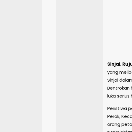
Sinjai, R
yang melib
Sinjai dal
Bentrokan 
luka serius
Peristiwa 
Perak, Keca
orang peta