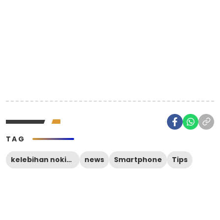
TAG
kelebihan nokia c31
news
Smartphone
Tips