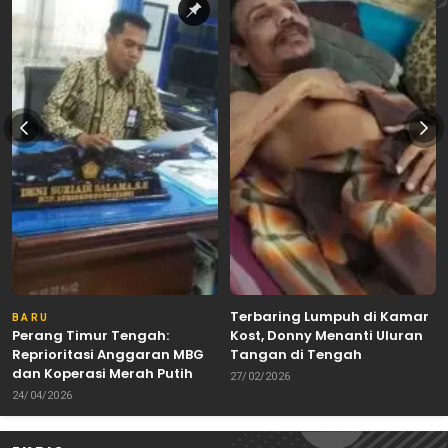
Terbaring Lumpuh di Kamar
BARU
Perang Timur Tengah:
Kost, Donny Menanti Uluran
Reprioritasi Anggaran MBG
Tangan di Tengah
dan Koperasi Merah Putih
Keterbatasan
27/02/2026
24/04/2026