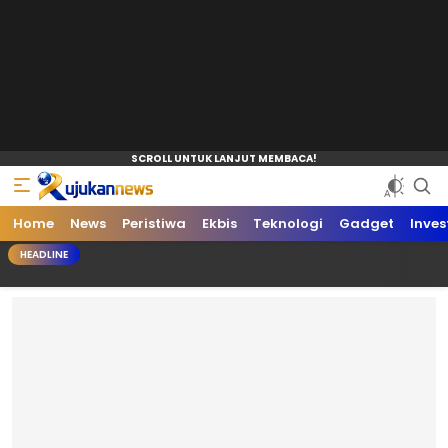
Home
News
Peristiwa
Ekbis
Teknologi
Gadget
Inves
HEADLINE