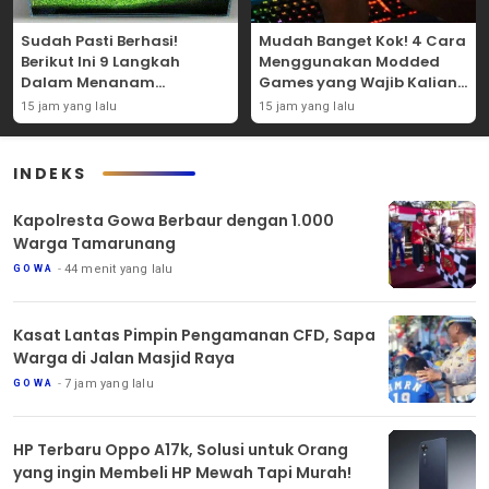
Sudah Pasti Berhasi!
Mudah Banget Kok! 4 Cara
Berikut Ini 9 Langkah
Menggunakan Modded
Dalam Menanam
Games yang Wajib Kalian
Tanaman Carpet Seed Di
Coba Sendiri!
15 jam yang lalu
15 jam yang lalu
Aquascape!
INDEKS
Kapolresta Gowa Berbaur dengan 1.000
Warga Tamarunang
44 menit yang lalu
GOWA
Kasat Lantas Pimpin Pengamanan CFD, Sapa
Warga di Jalan Masjid Raya
7 jam yang lalu
GOWA
HP Terbaru Oppo A17k, Solusi untuk Orang
yang ingin Membeli HP Mewah Tapi Murah!