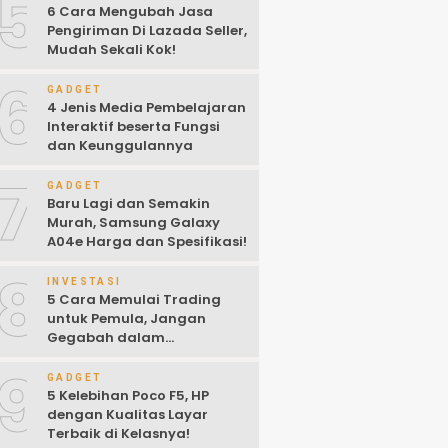
5
6 Cara Mengubah Jasa
Pengiriman Di Lazada Seller,
Mudah Sekali Kok!
6
GADGET
4 Jenis Media Pembelajaran
Interaktif beserta Fungsi
dan Keunggulannya
7
GADGET
Baru Lagi dan Semakin
Murah, Samsung Galaxy
A04e Harga dan Spesifikasi!
8
INVESTASI
5 Cara Memulai Trading
untuk Pemula, Jangan
Gegabah dalam
Mengambil Keputusan!
9
GADGET
5 Kelebihan Poco F5, HP
dengan Kualitas Layar
Terbaik di Kelasnya!