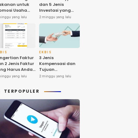
akanan untuk
dan 5 Jenis
omosi Usaha
Investasi yang
n Higienitas
Banyak Diminati
minggu yang lalu
2 minggu yang lalu
oduk
oleh Investornya
di Indonesia
BIS
EKBIS
ngertian Faktur
3 Jenis
n 2 Jenis Faktur
Kompensasi dan
ng Harus Anda
Tujuan
tahui
Pemberiannya
minggu yang lalu
2 minggu yang lalu
yang Harus Anda
Ketahui
TERPOPULER