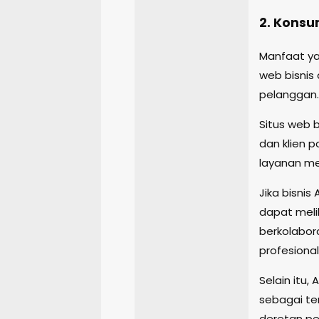
2. Kons
Manfaat ya
web bisnis
pelanggan.
Situs web 
dan klien p
layanan me
Jika bisnis
dapat meli
berkolabor
profesional
Selain itu
sebagai te
deretan pe