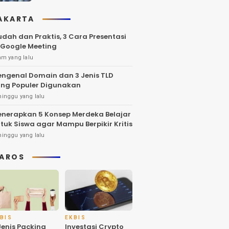
AKARTA
dah dan Praktis, 3 Cara Presentasi
 Google Meeting
am yang lalu
ngenal Domain dan 3 Jenis TLD
ng Populer Digunakan
minggu yang lalu
nerapkan 5 Konsep Merdeka Belajar
tuk Siswa agar Mampu Berpikir Kritis
minggu yang lalu
AROS
BIS
EKBIS
Jenis Packing
Investasi Crypto