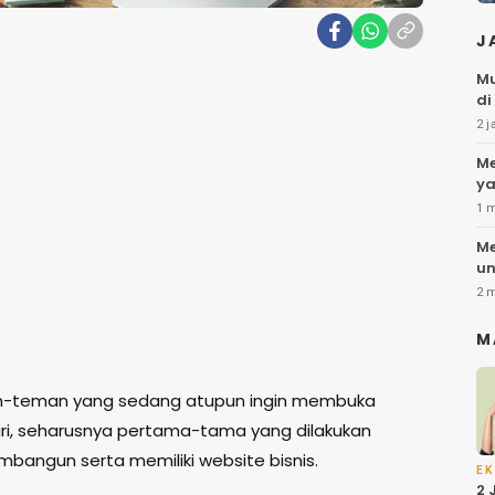
J
Mu
di
2 j
Me
ya
1 
Me
un
2 
M
n-teman yang sedang atupun ingin membuka
diri, seharusnya pertama-tama yang dilakukan
bangun serta memiliki website bisnis.
EK
2 