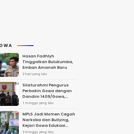
OWA
Hasan Fadhlyh
Tinggalkan Bulukumba,
Emban Amanah Baru
2 hari yang lalu
Silaturahmi Pengurus
Perbakin Gowa dengan
Dandim 1409/Gowa,
Bahas Pengembangan
1 minggu yang lalu
Lapangan Tembak dan
Pembinaan Atlet
MPLS Jadi Momen Cegah
Narkoba dan Bullying,
Kejari Gowa Edukasi
Pelajar Sejak Dini
3 minggu yang lalu