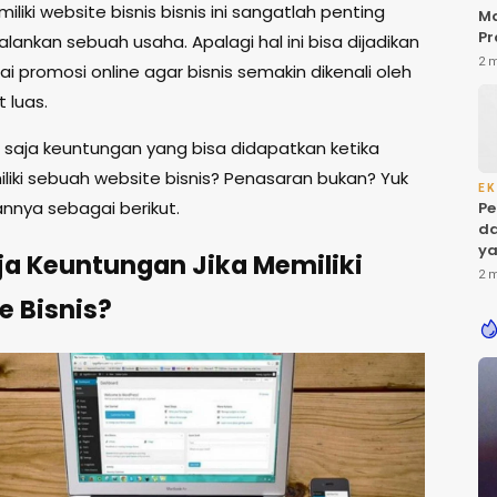
liki website bisnis bisnis ini sangatlah penting
M
Pr
lankan sebuah usaha. Apalagi hal ini bisa dijadikan
da
2 
i promosi online agar bisnis semakin dikenali oleh
Pr
 luas.
 saja keuntungan yang bisa didapatkan ketika
iliki sebuah website bisnis? Penasaran bukan? Yuk
EK
annya sebagai berikut.
Pe
da
ya
ja Keuntungan Jika Memiliki
Ke
2 
e Bisnis?