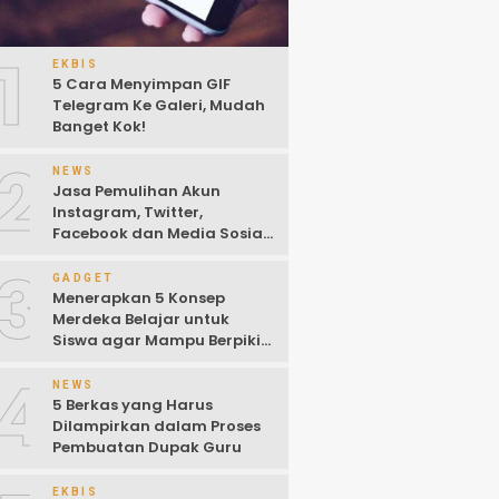
1
EKBIS
5 Cara Menyimpan GIF
Telegram Ke Galeri, Mudah
Banget Kok!
2
NEWS
Jasa Pemulihan Akun
Instagram, Twitter,
Facebook dan Media Sosial
Lainnya (Update Terbaru
3
2022)
GADGET
Menerapkan 5 Konsep
Merdeka Belajar untuk
Siswa agar Mampu Berpikir
Kritis
4
NEWS
5 Berkas yang Harus
Dilampirkan dalam Proses
Pembuatan Dupak Guru
EKBIS