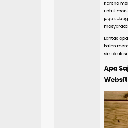
Karena memi
untuk menja
juga sebaga
masyarakat
Lantas apa
kalian mem
simak ulas
Apa Sa
Websit