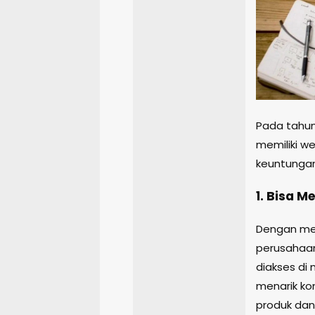
Pada tahun 
memiliki we
keuntungan
1. Bisa 
Dengan memi
perusahaan
diakses di 
menarik ko
produk dan