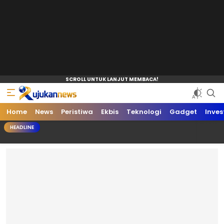
Home
News
Peristiwa
Ekbis
Teknologi
Gadget
Inves
HEADLINE