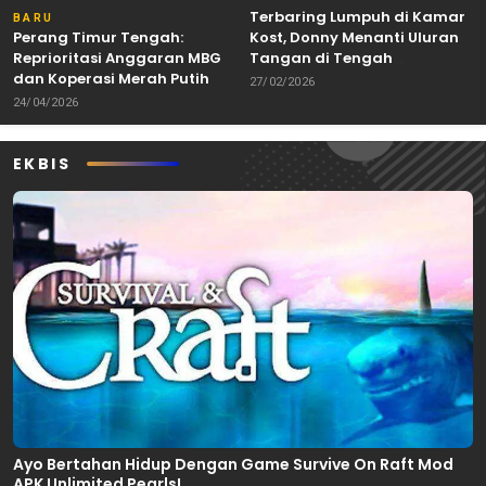
Terbaring Lumpuh di Kamar
BARU
Perang Timur Tengah:
Kost, Donny Menanti Uluran
Reprioritasi Anggaran MBG
Tangan di Tengah
dan Koperasi Merah Putih
Keterbatasan
27/02/2026
24/04/2026
EKBIS
Ayo Bertahan Hidup Dengan Game Survive On Raft Mod
APK Unlimited Pearls!