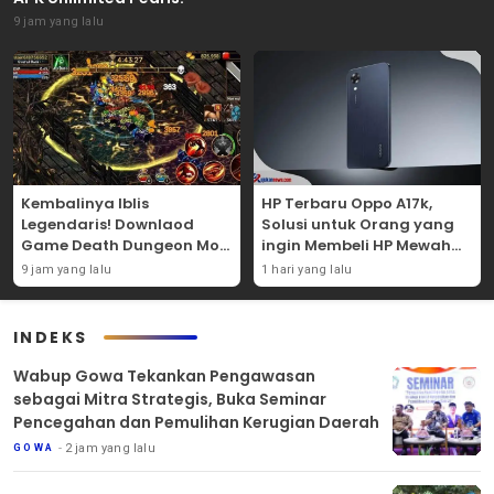
9 jam yang lalu
Kembalinya Iblis
HP Terbaru Oppo A17k,
Legendaris! Downlaod
Solusi untuk Orang yang
Game Death Dungeon Mod
ingin Membeli HP Mewah
APK Dan Mainkan
Tapi Murah!
9 jam yang lalu
1 hari yang lalu
Sekarang Juga!
INDEKS
Wabup Gowa Tekankan Pengawasan
sebagai Mitra Strategis, Buka Seminar
Pencegahan dan Pemulihan Kerugian Daerah
2 jam yang lalu
GOWA