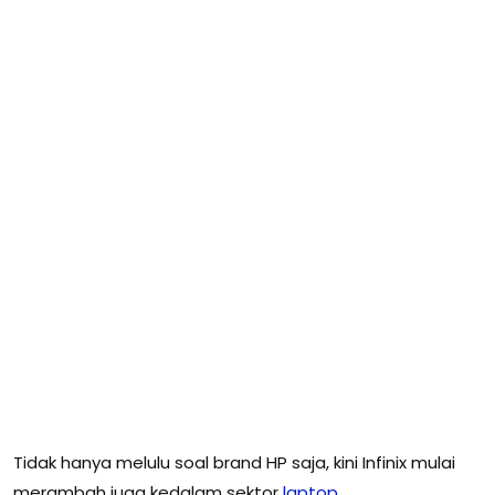
Tidak hanya melulu soal brand HP saja, kini Infinix mulai
merambah juga kedalam sektor
laptop
.