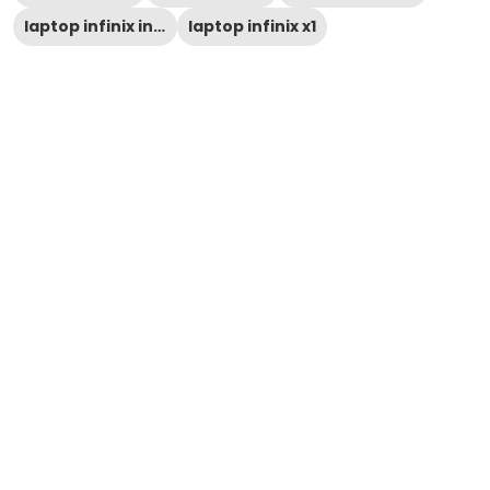
laptop infinix inbook x1
laptop infinix x1