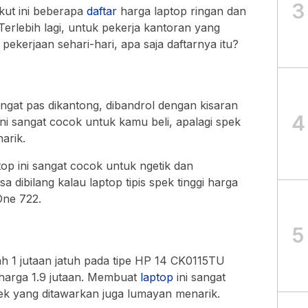
3
ikut ini beberapa
daftar
harga laptop ringan dan
. Terlebih lagi, untuk pekerja kantoran yang
ekerjaan sehari-hari, apa saja daftarnya itu?
angat pas dikantong, dibandrol dengan kisaran
4
ni sangat cocok untuk kamu beli, apalagi spek
arik.
top ini sangat cocok untuk ngetik dan
sa dibilang kalau laptop tipis spek tinggi harga
One 722.
5
rah 1 jutaan jatuh pada tipe HP 14 CK0115TU
harga 1.9 jutaan. Membuat
laptop
ini sangat
ek yang ditawarkan juga lumayan menarik.