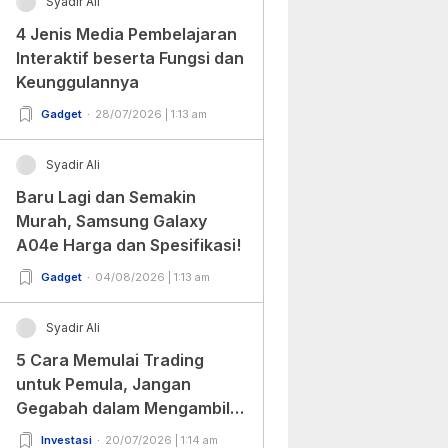
Syadir Ali
4 Jenis Media Pembelajaran
Interaktif beserta Fungsi dan
Keunggulannya
Gadget
28/07/2026 | 1:13 am
Syadir Ali
Baru Lagi dan Semakin
Murah, Samsung Galaxy
A04e Harga dan Spesifikasi!
Gadget
04/08/2026 | 1:13 am
Syadir Ali
5 Cara Memulai Trading
untuk Pemula, Jangan
Gegabah dalam Mengambil
Keputusan!
Investasi
20/07/2026 | 1:14 am