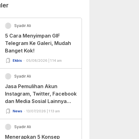
ler
Syadir Ali
5 Cara Menyimpan GIF
Telegram Ke Galeri, Mudah
Banget Kok!
Ekbis
05/08/2026 | 1:14 am
Syadir Ali
Jasa Pemulihan Akun
Instagram, Twitter, Facebook
dan Media Sosial Lainnya
(Update Terbaru 2022)
News
13/07/2026 | 1:13 am
Syadir Ali
Menerapkan 5 Konsep