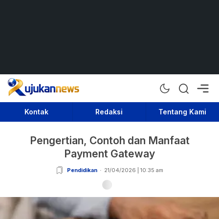
Rujukan News
Satu Rujukan Sejuta Informasi
Kontak
Redaksi
Tentang Kami
Pengertian, Contoh dan Manfaat
Payment Gateway
Pendidikan
21/04/2026 | 10:35 am