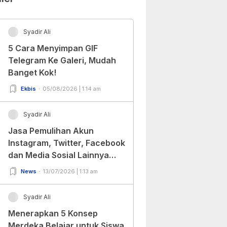
Syadir Ali
5 Cara Menyimpan GIF
Telegram Ke Galeri, Mudah
Banget Kok!
Ekbis
05/08/2026 | 1:14 am
Syadir Ali
Jasa Pemulihan Akun
Instagram, Twitter, Facebook
dan Media Sosial Lainnya
(Update Terbaru 2022)
News
13/07/2026 | 1:13 am
Syadir Ali
Menerapkan 5 Konsep
Merdeka Belajar untuk Siswa