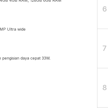
: 64GB 4GB RAM, 128GB 6GB RAM
6
MP Ultra wide
7
n pengisian daya cepat 33W.
8