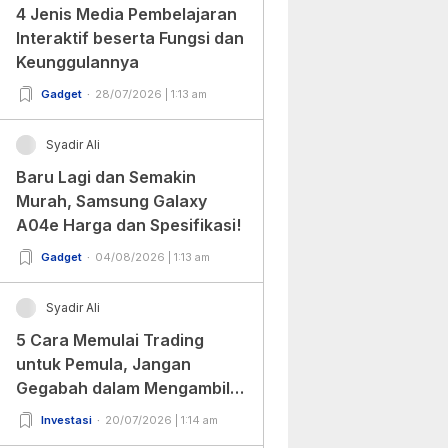
4 Jenis Media Pembelajaran
Interaktif beserta Fungsi dan
Keunggulannya
Gadget
28/07/2026 | 1:13 am
Syadir Ali
Baru Lagi dan Semakin
Murah, Samsung Galaxy
A04e Harga dan Spesifikasi!
Gadget
04/08/2026 | 1:13 am
Syadir Ali
5 Cara Memulai Trading
untuk Pemula, Jangan
Gegabah dalam Mengambil
Keputusan!
Investasi
20/07/2026 | 1:14 am