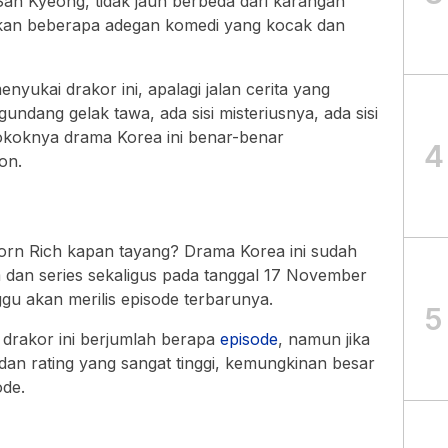
an Kyeong, tidak jauh berbeda dari karangan
pkan beberapa adegan komedi yang kocak dan
nyukai drakor ini, apalagi jalan cerita yang
ndang gelak tawa, ada sisi misteriusnya, ada sisi
 pokoknya drama Korea ini benar-benar
4
on.
orn Rich kapan tayang? Drama Korea ini sudah
lm dan series sekaligus pada tanggal 17 November
ggu akan merilis episode terbarunya.
5
 drakor ini berjumlah berapa
episode
, namun jika
 dan rating yang sangat tinggi, kemungkinan besar
ode.