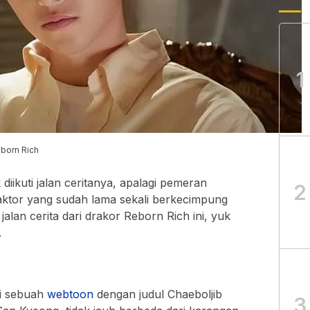
1
eborn Rich
diikuti jalan ceritanya, apalagi pemeran
2
aktor yang sudah lama sekali berkecimpung
jalan cerita dari drakor Reborn Rich ini, yuk
.
ri sebuah
webtoon
dengan judul Chaeboljib
3