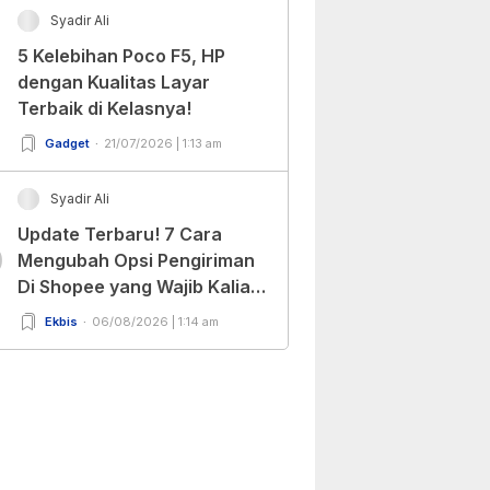
Syadir Ali
5 Kelebihan Poco F5, HP
dengan Kualitas Layar
Terbaik di Kelasnya!
Gadget
21/07/2026 | 1:13 am
Syadir Ali
Update Terbaru! 7 Cara
0
Mengubah Opsi Pengiriman
Di Shopee yang Wajib Kalian
Ketahui!
Ekbis
06/08/2026 | 1:14 am