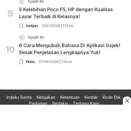
Syadir Ali
5 Kelebihan Poco F5, HP dengan Kualitas
9
Layar Terbaik di Kelasnya!
Gadget
21/07/2026 | 1:13 am
Syadir Ali
6 Cara Mengubah Bahasa Di Aplikasi Gojek!
10
Simak Penjelasan Lengkapnya Yuk!
Ekbis
07/08/2026 | 1:14 am
Indeks Berita
Kebijakan
Ketentuan
Kontak
Kode Etik
Pedoman
Redaksi
Tentang Kami
Copyright © 2024 Rujukan News, Satu Rujukan Sejuta Informasi.
All rights reserved.