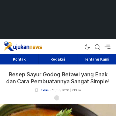
Rujukan News
Satu Rujukan Sejuta Informasi
Kontak
Redaksi
Tentang Kami
Resep Sayur Godog Betawi yang Enak
dan Cara Pembuatannya Sangat Simple!
Ekbis
19/03/2026 | 7:19 am