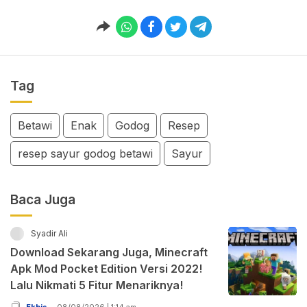
Tag
Betawi
Enak
Godog
Resep
resep sayur godog betawi
Sayur
Baca Juga
Syadir Ali
Download Sekarang Juga, Minecraft
Apk Mod Pocket Edition Versi 2022!
Lalu Nikmati 5 Fitur Menariknya!
Ekbis
08/08/2026 | 1:14 am