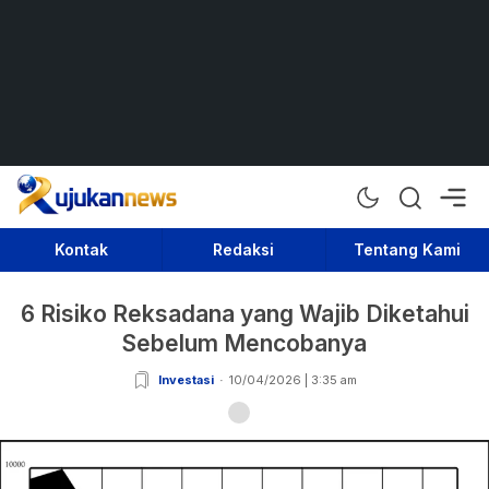
Rujukan News
Satu Rujukan Sejuta Informasi
Kontak
Redaksi
Tentang Kami
6 Risiko Reksadana yang Wajib Diketahui
Sebelum Mencobanya
Investasi
10/04/2026 | 3:35 am