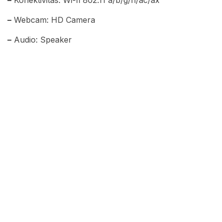
–
Konektivitas: Wi-fi 802.11 a/b/g/n/ac/ax
–
Webcam: HD Camera
–
Audio: Speaker