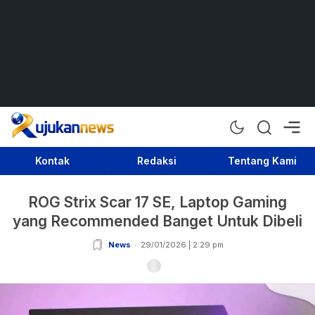
Rujukan News
Satu Rujukan Sejuta Informasi
Kontak
Redaksi
Tentang Kami
ROG Strix Scar 17 SE, Laptop Gaming
yang Recommended Banget Untuk Dibeli
News
29/01/2026 | 2:29 pm