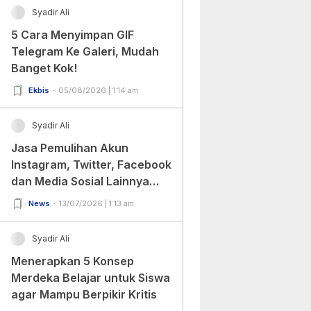
Syadir Ali
5 Cara Menyimpan GIF
Telegram Ke Galeri, Mudah
Banget Kok!
Ekbis
05/08/2026 | 1:14 am
Syadir Ali
Jasa Pemulihan Akun
Instagram, Twitter, Facebook
dan Media Sosial Lainnya
(Update Terbaru 2022)
News
13/07/2026 | 1:13 am
Syadir Ali
Menerapkan 5 Konsep
Merdeka Belajar untuk Siswa
agar Mampu Berpikir Kritis