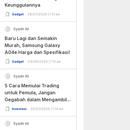
Keunggulannya
Gadget
28/07/2026 | 1:13 am
Syadir Ali
Baru Lagi dan Semakin
Murah, Samsung Galaxy
A04e Harga dan Spesifikasi!
Gadget
04/08/2026 | 1:13 am
Syadir Ali
5 Cara Memulai Trading
untuk Pemula, Jangan
Gegabah dalam Mengambil
Keputusan!
Investasi
20/07/2026 | 1:14 am
Syadir Ali