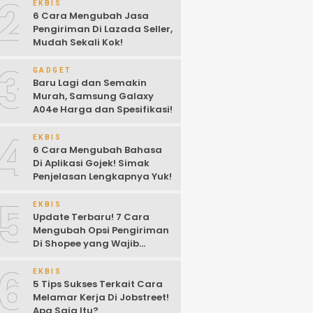
2
EKBIS
6 Cara Mengubah Jasa
Pengiriman Di Lazada Seller,
Mudah Sekali Kok!
3
GADGET
Baru Lagi dan Semakin
Murah, Samsung Galaxy
A04e Harga dan Spesifikasi!
4
EKBIS
6 Cara Mengubah Bahasa
Di Aplikasi Gojek! Simak
Penjelasan Lengkapnya Yuk!
5
EKBIS
Update Terbaru! 7 Cara
Mengubah Opsi Pengiriman
Di Shopee yang Wajib
Kalian Ketahui!
6
EKBIS
5 Tips Sukses Terkait Cara
Melamar Kerja Di Jobstreet!
Apa Saja Itu?