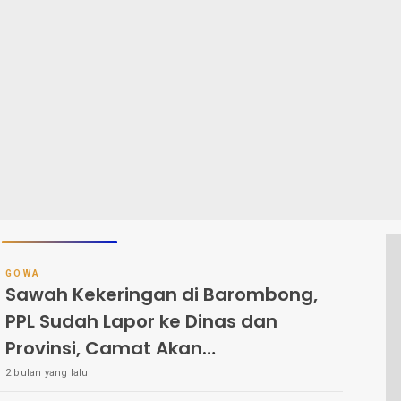
GOWA
Sawah Kekeringan di Barombong,
PPL Sudah Lapor ke Dinas dan
Provinsi, Camat Akan
Komunikasikan ke Dinas Pertanian
2 bulan yang lalu