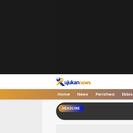
Rujukan News
Satu Rujukan Sejuta Informasi
Home
News
Peristiwa
Ekbis
HEADLINE