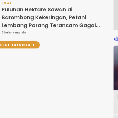
GOWA
Puluhan Hektare Sawah di
Barombong Kekeringan, Petani
Lembang Parang Terancam Gagal
Panen
2 bulan yang lalu
LIHAT LAINNYA +