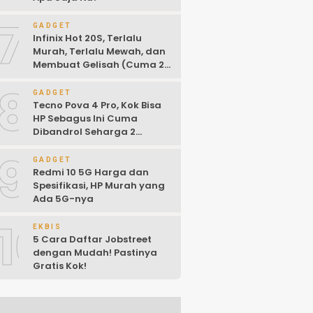
7
GADGET
Infinix Hot 20S, Terlalu
Murah, Terlalu Mewah, dan
Membuat Gelisah (Cuma 2
Jutaan)
8
GADGET
Tecno Pova 4 Pro, Kok Bisa
HP Sebagus Ini Cuma
Dibandrol Seharga 2
Jutaan!
9
GADGET
Redmi 10 5G Harga dan
Spesifikasi, HP Murah yang
Ada 5G-nya
10
EKBIS
5 Cara Daftar Jobstreet
dengan Mudah! Pastinya
Gratis Kok!