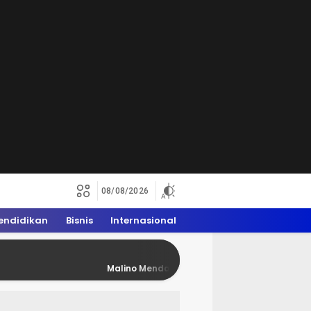
08/08/2026
endidikan
Bisnis
Internasional
Malino Mendadak Penuh Rider Trail, WAM 2026 Dong