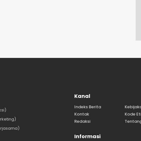
Kanal
Indeks Berita
Kebijak
si)
Kontak
Kode Et
keting)
Redaksi
Tentan
rjasama)
Informasi