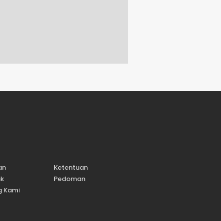
an
Ketentuan
ik
Pedoman
g Kami