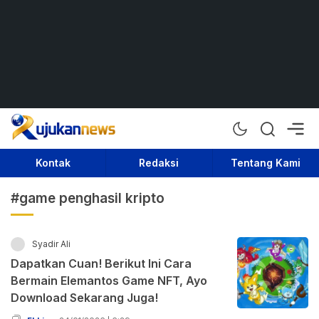
Rujukan News
Satu Rujukan Sejuta Informasi
Kontak
Redaksi
Tentang Kami
#game penghasil kripto
Syadir Ali
Dapatkan Cuan! Berikut Ini Cara
Bermain Elemantos Game NFT, Ayo
Download Sekarang Juga!