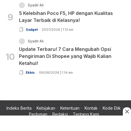
Syadir Ali
5 Kelebihan Poco F5, HP dengan Kualitas
9
Layar Terbaik di Kelasnya!
Gadget
21/07/2026 | 1:13 am
Syadir Ali
Update Terbaru! 7 Cara Mengubah Opsi
10
Pengiriman Di Shopee yang Wajib Kalian
Ketahui!
Ekbis
06/08/2026 | 1:14 am
Indeks Berita
Kebijakan
Ketentuan
Kontak
Kode Etik
Pedoman
Redaksi
Tentang Kami
Copyright © 2024 Rujukan News, Satu Rujukan Sejuta Informasi.